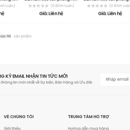
ình Luận)
(0 Bình Luận)
(0 Bình Luậ
 hệ
Giá: Liên hệ
Giá: Liên hệ
của 110
sản phẩm
G KÝ EMAIL NHẬN TIN TỨC MỚI
 thông tin mới nhất về Sự kiện, Bán hàng và Ưu đãi.
VỀ CHÚNG TÔI
TRUNG TÂM HỖ TRỢ
Giới thiệu
Hướng dẫn mua hàng