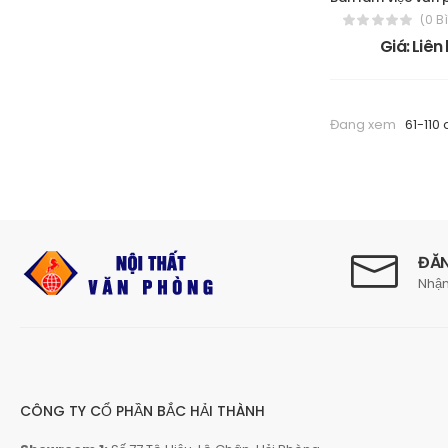
(0 B
Giá: Liên
Đang xem
61-110 
ĐĂN
Nhận
CÔNG TY CỔ PHẦN BẮC HẢI THÀNH