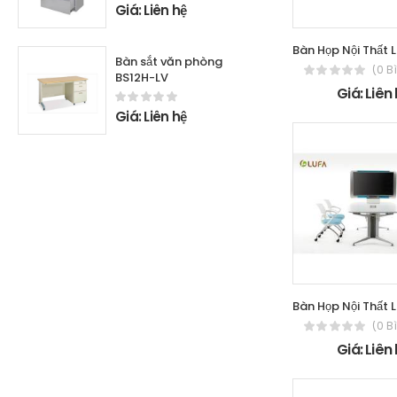
Giá: Liên hệ
Bàn sắt văn phòng
(0 B
BS12H-LV
Giá: Liên
Giá: Liên hệ
(0 B
Giá: Liên