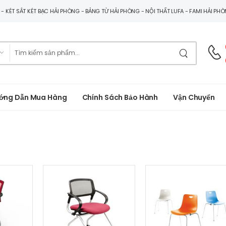
G - KÉT SẮT KÉT BẠC HẢI PHÒNG - BẢNG TỪ HẢI PHÒNG - NỘI THẤT LUFA - FAMI HẢI PH
ớng Dẫn Mua Hàng
Chính Sách Bảo Hành
Vận Chuyển