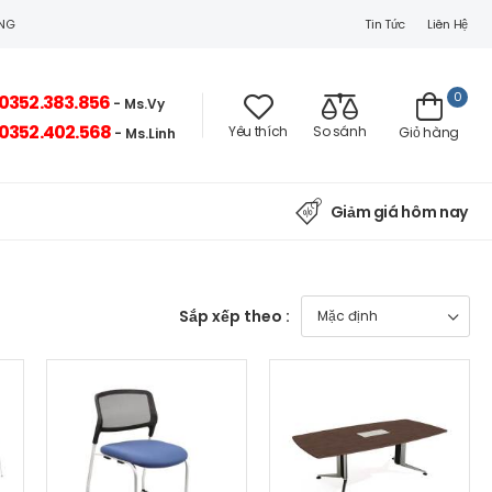
Tin Tức
Liên Hệ
ÒNG
0
0352.383.856
- Ms.Vy
0352.402.568
Yêu thích
So sánh
Giỏ hàng
- Ms.Linh
Giảm giá hôm nay
Sắp xếp theo :