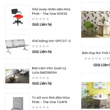
Ghế xoay nhân viên Hòa
Phát - The One SG532
Giá: Liên hệ
Ghế băng chờ GPC07-3
Giá: Liên hệ
Bàn Họp Nội Thất
(0 B
Giá: Liên
Bàn Làm Việc Quản Lý
Lufa SMD1800H
Giá: Liên hệ
Tủ sắt sơn tĩnh điện Hòa
Phát - The One TU4FN