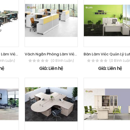
Vách Ngăn Phòng Làm Việc Lufa TOP SCREEN
Vách Ngăn Phòng Làm Việc Lufa K500 PANEL
ình Luận)
(0 Bình Luận)
(0 Bình Luậ
 hệ
Giá: Liên hệ
Giá: Liên hệ