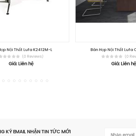
Họp Nội Thất Lufa K2412M-L
Bàn Họp Nội Thất Luf
(0 Reviews)
(0 Re
Giá: Liên hệ
Giá: Liên h
G KÝ EMAIL NHẬN TIN TỨC MỚI