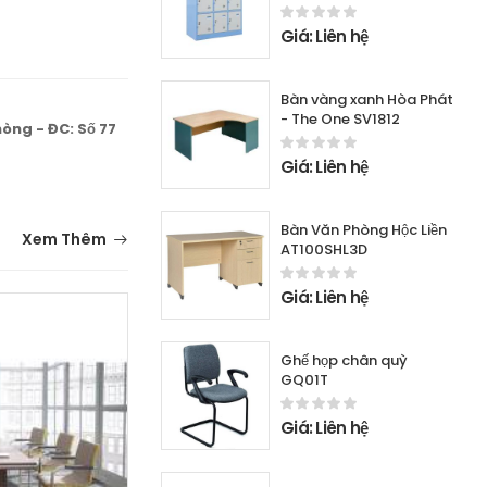
TMG 983-3K
Giá: Liên hệ
Bàn vàng xanh Hòa Phát
- The One SV1812
hòng - ĐC: Số 77
Giá: Liên hệ
Bàn Văn Phòng Hộc Liền
Xem Thêm
AT100SHL3D
Giá: Liên hệ
Ghế họp chân quỳ
GQ01T
Giá: Liên hệ