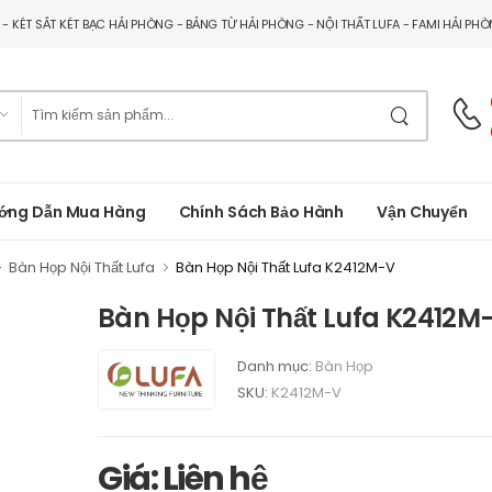
G - KÉT SẮT KÉT BẠC HẢI PHÒNG - BẢNG TỪ HẢI PHÒNG - NỘI THẤT LUFA - FAMI HẢI PH
ớng Dẫn Mua Hàng
Chính Sách Bảo Hành
Vận Chuyển
Bàn Họp Nội Thất Lufa
Bàn Họp Nội Thất Lufa K2412M-V
Bàn Họp Nội Thất Lufa K2412M
Danh mục:
Bàn Họp
SKU:
K2412M-V
Giá: Liên hệ