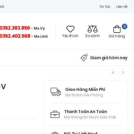
Tin Tức
Liên Hệ
ÒNG
0
0352.383.856
- Ms.Vy
0352.402.568
Yêu thích
So sánh
Giỏ hàng
- Ms.Linh
Giảm giá hôm nay
-V
Giao Hàng Miễn Phí
Nội thành Hải Phòng
Thanh Toán An Toàn
Mọi thông tin được bảo mật
Đổi Trả Linh Hoạt