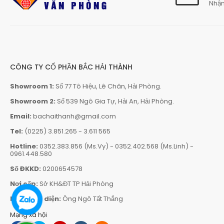
Nhận
CÔNG TY CỔ PHẦN BẮC HẢI THÀNH
Showroom 1:
Số 77 Tô Hiệu, Lê Chân, Hải Phòng.
Showroom 2:
Số 539 Ngô Gia Tự, Hải An, Hải Phòng.
Email:
bachaithanh@gmail.com
Tel:
(0225) 3.851.265
-
3.611 565
Hotline:
0352.383.856 (Ms.Vy)
-
0352.402.568 (Ms.Linh)
-
0961.448.580
Số ĐKKD:
0200654578
Nơi cấp:
Sở KH&ĐT TP Hải Phòng
Người đại diện:
Ông Ngô Tất Thắng
Mạng xã hội