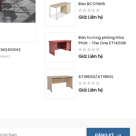
Bàn BCO16H5
Giá: Liên hệ
Bàn trưởng phòng Hòa
Phát - The One ET1400B
a CM2400H2
Bàn Họp Nội Thất Lufa TV2412M-L
Giá: Liên hệ
views)
(0 Reviews)
ệ
Giá: Liên hệ
AT1850D/AT1850L
Giá: Liên hệ
ĐĂNG KÝ