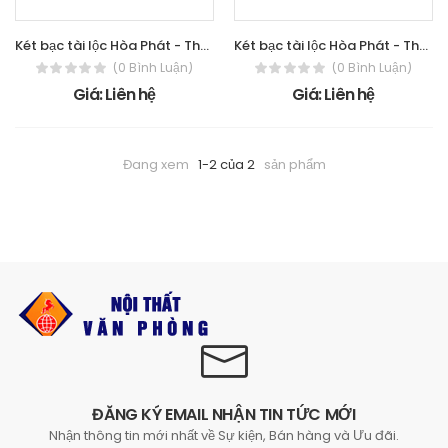
Két bạc tài lộc Hòa Phát - The One KT66
Két bạc tài lộc Hòa Phát - The One KT36
(0 Bình Luận)
(0 Bình Luận)
Giá: Liên hệ
Giá: Liên hệ
Đang xem
1-2 của 2
sản phẩm
ĐĂNG KÝ EMAIL NHẬN TIN TỨC MỚI
Nhận thông tin mới nhất về Sự kiện, Bán hàng và Ưu đãi.