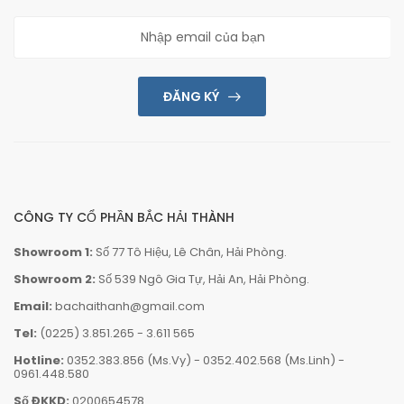
ĐĂNG KÝ
CÔNG TY CỔ PHẦN BẮC HẢI THÀNH
Showroom 1:
Số 77 Tô Hiệu, Lê Chân, Hải Phòng.
Showroom 2:
Số 539 Ngô Gia Tự, Hải An, Hải Phòng.
Email:
bachaithanh@gmail.com
Tel:
(0225) 3.851.265
-
3.611 565
Hotline:
0352.383.856 (Ms.Vy)
-
0352.402.568 (Ms.Linh)
-
0961.448.580
Số ĐKKD:
0200654578