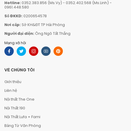
Hotline:
0352.383.856 (Ms.Vy)
-
0352.402.568 (Ms.Linh)
-
0961.448.580
Số ĐKKD:
0200654578
Nơi cấp:
Sở KH&ĐT TP Hải Phòng
Người đại diện:
Ông Ngô Tất Thắng
Mạng xã hội
VỀ CHÚNG TÔI
Giới thiệu
Liên hệ
Nội thất The One
Nội Thất 190
Nội Thất Lufa + Fami
Bảng Từ Văn Phòng