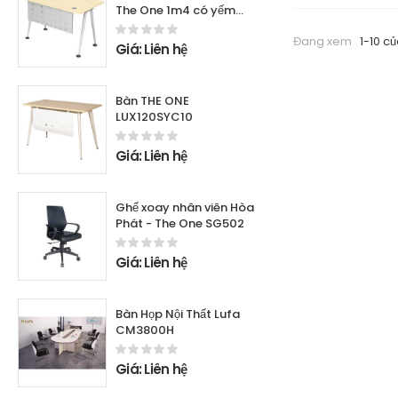
The One 1m4 có yếm
HR140C8Y1
Đang xem
1-10 củ
Giá: Liên hệ
Bàn THE ONE
LUX120SYC10
Giá: Liên hệ
Ghế xoay nhân viên Hòa
Phát - The One SG502
Giá: Liên hệ
Bàn Họp Nội Thất Lufa
CM3800H
Giá: Liên hệ