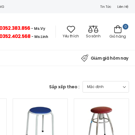
Tin Tức
Liên Hệ
ÒNG
0
0352.383.856
- Ms.Vy
0352.402.568
Yêu thích
So sánh
Giỏ hàng
- Ms.Linh
Giảm giá hôm nay
Sắp xếp theo :