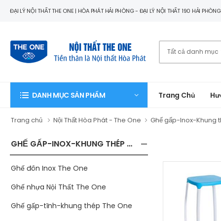
ĐẠI LÝ NỘI THẤT THE ONE | HÒA PHÁT HẢI PHÒNG - ĐẠI LÝ NỘI THẤT 190 HẢI PHÒN
Trang Chủ
Hư
DANH MỤC SẢN PHẨM
Trang chủ
Nội Thất Hòa Phát - The One
Ghế gấp-Inox-Khung 
GHẾ GẤP-INOX-KHUNG THÉP THE ONE
Ghế đôn Inox The One
Ghế nhựa Nội Thất The One
Ghế gấp-tĩnh-khung thép The One