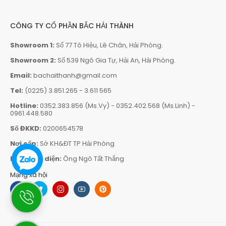
CÔNG TY CỔ PHẦN BẮC HẢI THÀNH
Showroom 1:
Số 77 Tô Hiệu, Lê Chân, Hải Phòng.
Showroom 2:
Số 539 Ngô Gia Tự, Hải An, Hải Phòng.
Email:
bachaithanh@gmail.com
Tel:
(0225) 3.851.265
-
3.611 565
Hotline:
0352.383.856 (Ms.Vy)
-
0352.402.568 (Ms.Linh)
-
0961.448.580
Số ĐKKD:
0200654578
Nơi cấp:
Sở KH&ĐT TP Hải Phòng
Người đại diện:
Ông Ngô Tất Thắng
Mạng xã hội