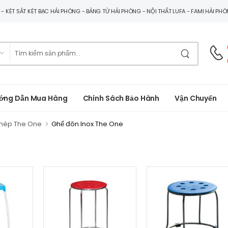
G - KÉT SẮT KÉT BẠC HẢI PHÒNG - BẢNG TỪ HẢI PHÒNG - NỘI THẤT LUFA - FAMI HẢI PH
ớng Dẫn Mua Hàng
Chính Sách Bảo Hành
Vận Chuyển
thép The One
Ghế đôn Inox The One