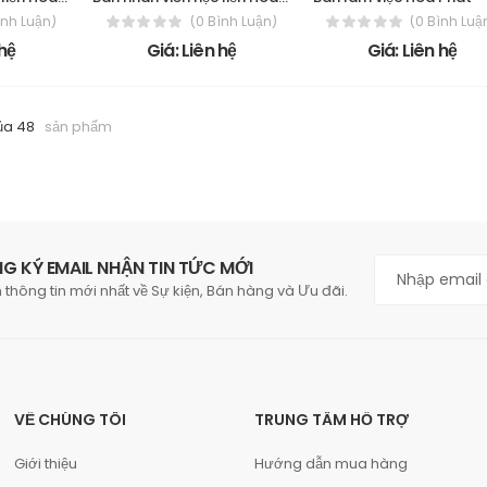
ình Luận)
(0 Bình Luận)
(0 Bình Luậ
 hệ
Giá: Liên hệ
Giá: Liên hệ
ủa 48
sản phẩm
G KÝ EMAIL NHẬN TIN TỨC MỚI
 thông tin mới nhất về Sự kiện, Bán hàng và Ưu đãi.
VỀ CHÚNG TÔI
TRUNG TÂM HỖ TRỢ
Giới thiệu
Hướng dẫn mua hàng