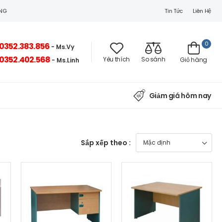
Tin Tức
Liên Hệ
ÒNG
0
0352.383.856
- Ms.Vy
0352.402.568
Yêu thích
So sánh
Giỏ hàng
- Ms.Linh
Giảm giá hôm nay
Sắp xếp theo :