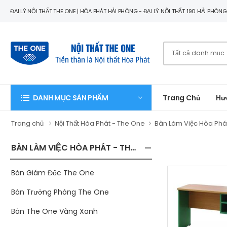
ĐẠI LÝ NỘI THẤT THE ONE | HÒA PHÁT HẢI PHÒNG - ĐẠI LÝ NỘI THẤT 190 HẢI PHÒN
Trang Chủ
Hư
DANH MỤC SẢN PHẨM
Trang chủ
Nội Thất Hòa Phát - The One
Bàn Làm Việc Hòa Phá
BÀN LÀM VIỆC HÒA PHÁT - THE ONE
Bàn Giám Đốc The One
Bàn Trưởng Phòng The One
Bàn The One Vàng Xanh