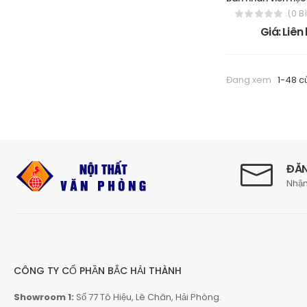
(0 B
Giá: Liên
Đang xem
1-48 c
ĐĂN
Nhận
CÔNG TY CỔ PHẦN BẮC HẢI THÀNH
Showroom 1:
Số 77 Tô Hiệu, Lê Chân, Hải Phòng.