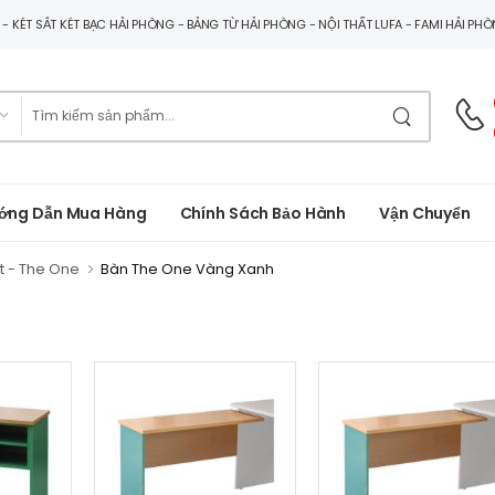
G - KÉT SẮT KÉT BẠC HẢI PHÒNG - BẢNG TỪ HẢI PHÒNG - NỘI THẤT LUFA - FAMI HẢI PH
ớng Dẫn Mua Hàng
Chính Sách Bảo Hành
Vận Chuyển
t - The One
Bàn The One Vàng Xanh