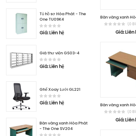
Tủ hồ sơ Hòa Phát - The
One TU09K4
(0 B
Giá: Liên
Giá: Liên hệ
Giá thư viện GS03-4
Giá: Liên hệ
Ghế Xoay Lưới GL221
Giá: Liên hệ
(0 B
Giá: Liên
Bàn vàng xanh Hòa Phát
- The One SV204