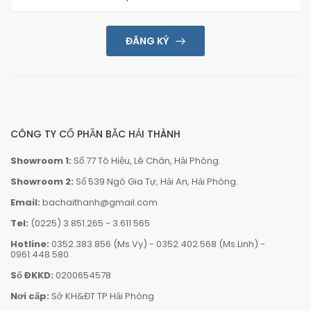
ĐĂNG KÝ
CÔNG TY CỔ PHẦN BẮC HẢI THÀNH
Showroom 1:
Số 77 Tô Hiệu, Lê Chân, Hải Phòng.
Showroom 2:
Số 539 Ngô Gia Tự, Hải An, Hải Phòng.
Email:
bachaithanh@gmail.com
Tel:
(0225) 3.851.265
-
3.611 565
Hotline:
0352.383.856 (Ms.Vy)
-
0352.402.568 (Ms.Linh)
-
0961.448.580
Số ĐKKD:
0200654578
Nơi cấp:
Sở KH&ĐT TP Hải Phòng