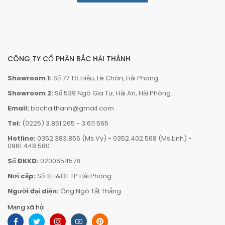
CÔNG TY CỔ PHẦN BẮC HẢI THÀNH
Showroom 1:
Số 77 Tô Hiệu, Lê Chân, Hải Phòng.
Showroom 2:
Số 539 Ngô Gia Tự, Hải An, Hải Phòng.
Email:
bachaithanh@gmail.com
Tel:
(0225) 3.851.265
-
3.611 565
Hotline:
0352.383.856 (Ms.Vy)
-
0352.402.568 (Ms.Linh)
-
0961.448.580
Số ĐKKD:
0200654578
Nơi cấp:
Sở KH&ĐT TP Hải Phòng
Người đại diện:
Ông Ngô Tất Thắng
Mạng xã hội