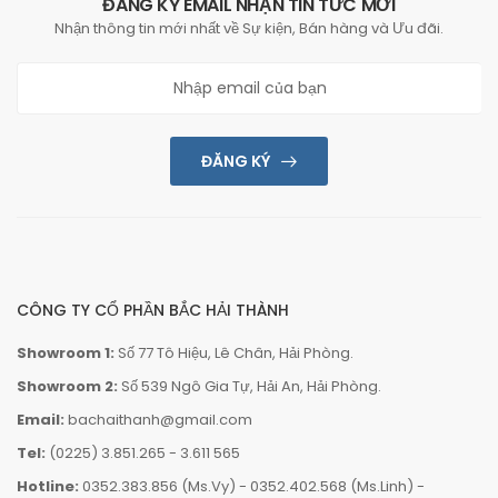
ĐĂNG KÝ EMAIL NHẬN TIN TỨC MỚI
Nhận thông tin mới nhất về Sự kiện, Bán hàng và Ưu đãi.
ĐĂNG KÝ
CÔNG TY CỔ PHẦN BẮC HẢI THÀNH
Showroom 1:
Số 77 Tô Hiệu, Lê Chân, Hải Phòng.
Showroom 2:
Số 539 Ngô Gia Tự, Hải An, Hải Phòng.
Email:
bachaithanh@gmail.com
Tel:
(0225) 3.851.265
-
3.611 565
Hotline:
0352.383.856 (Ms.Vy)
-
0352.402.568 (Ms.Linh)
-