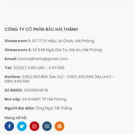
CÔNG TY CỔ PHẦN BẮC HẢI THÀNH
Showroom 1:
Số 77 Tô Hiệu, Lê Chân, Hải Phòng.
Showroom 2:
Số 539 Ngô Gia Tự, Hải An, Hải Phòng.
Email:
bachaithanh@gmail.com
Tel:
(0225) 3.851.265
-
3.611 565
Hotline:
0352.383.856 (Ms.Vy)
-
0352.402.568 (Ms.Linh)
-
0961.448.580
Số ĐKKD:
0200654578
Nơi cấp:
Sở KH&ĐT TP Hải Phòng
Người đại diện:
Ông Ngô Tất Thắng
Mạng xã hội