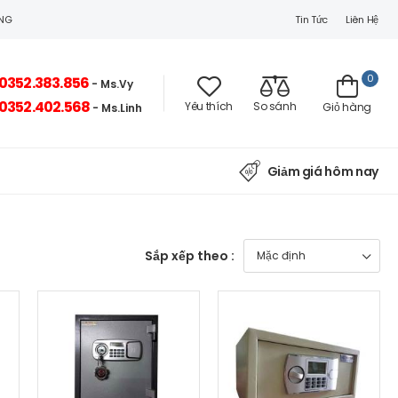
Tin Tức
Liên Hệ
ÒNG
0
0352.383.856
- Ms.Vy
0352.402.568
Yêu thích
So sánh
Giỏ hàng
- Ms.Linh
Giảm giá hôm nay
Sắp xếp theo :