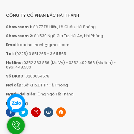
CÔNG TY CỔ PHẦN BẮC HẢI THÀNH
Showroom 1:
Số 77 Tô Hiệu, Lê Chân, Hải Phòng.
Showroom 2:
Số 539 Ngô Gia Tự, Hải An, Hải Phòng.
Email:
bachaithanh@gmail.com
Tel:
(0225) 3.851.265
-
3.611 565
Hotline:
0352.383.856 (Ms.Vy)
-
0352.402.568 (Ms.Linh)
-
0961.448.580
Số ĐKKD:
0200654578
Nơi cấp:
Sở KH&ĐT TP Hải Phòng
Người đại diện:
Ông Ngô Tất Thắng
Mạng xã hội