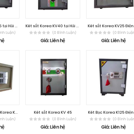
Két sắt Korea KV25 tại Hải Phòng
Két sắt Korea KV40 tại Hải Phòng
Két sắt Korea KV25 Điện
ình Luận)
(0 Bình Luận)
(0 Bình Luậ
 hệ
Giá: Liên hệ
Giá: Liên hệ
Két sắt Khách Sạn Korea KV26
Két sắt Korea KV 45
Két Bạc Korea K125 Điện
ình Luận)
(0 Bình Luận)
(0 Bình Luậ
 hệ
Giá: Liên hệ
Giá: Liên hệ