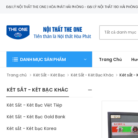
ĐẠI LÝ NỘI THẤT THE ONE | HÒA PHÁT HẢI PHÒNG - ĐẠI LÝ NỘI THẤT 190 HẢI PHÒN
Trang Chủ
Hư
DANH MỤC SẢN PHẨM
Trang chủ
Két Sắt - Két Bạc
Két Sắt - Két Bạc Khác
Két sắt -
KÉT SẮT - KÉT BẠC KHÁC
Két Sắt - Két Bạc Việt Tiệp
Két Sắt - Két Bạc Gold Bank
Két sắt - Két bạc Korea