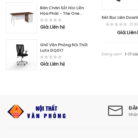
Bàn Chân Sắt Hộc Liền
Hòa Phát - The One
LUX120SHLC10
(0 B
Giá: Liên hệ
Giá: Liên
Ghế Văn Phòng Nội Thất
Lufa GQ017
Đang xem
1-17 củ
Giá: Liên hệ
ĐĂN
Nhận