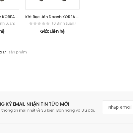
Két Bạc Liên Doanh KOREA 125 - Cơ
Két Bạc Liên Doanh KOREA 125 - Điện
ình Luận)
(0 Bình Luận)
 hệ
Giá: Liên hệ
a 17
sản phẩm
G KÝ EMAIL NHẬN TIN TỨC MỚI
 thông tin mới nhất về Sự kiện, Bán hàng và Ưu đãi.