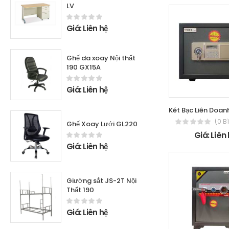
LV
Giá: Liên hệ
Ghế da xoay Nội thất
190 GX15A
Giá: Liên hệ
(0 B
Ghế Xoay Lưới GL220
Giá: Liên
Giá: Liên hệ
Giường sắt JS-2T Nội
Thất 190
Giá: Liên hệ