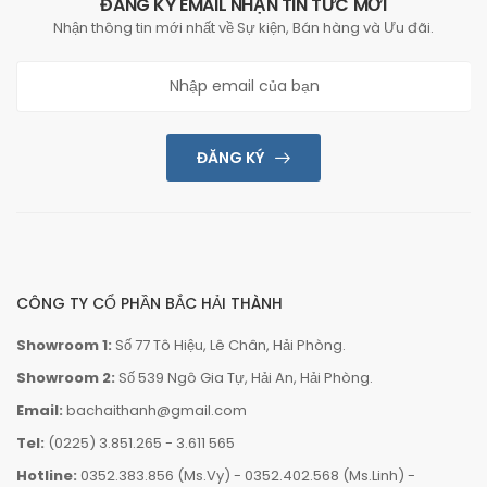
ĐĂNG KÝ EMAIL NHẬN TIN TỨC MỚI
Nhận thông tin mới nhất về Sự kiện, Bán hàng và Ưu đãi.
ĐĂNG KÝ
CÔNG TY CỔ PHẦN BẮC HẢI THÀNH
Showroom 1:
Số 77 Tô Hiệu, Lê Chân, Hải Phòng.
Showroom 2:
Số 539 Ngô Gia Tự, Hải An, Hải Phòng.
Email:
bachaithanh@gmail.com
Tel:
(0225) 3.851.265
-
3.611 565
Hotline:
0352.383.856 (Ms.Vy)
-
0352.402.568 (Ms.Linh)
-