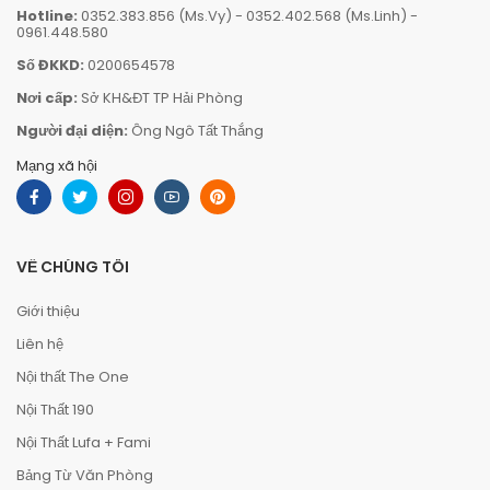
Hotline:
0352.383.856 (Ms.Vy)
-
0352.402.568 (Ms.Linh)
-
0961.448.580
Số ĐKKD:
0200654578
Nơi cấp:
Sở KH&ĐT TP Hải Phòng
Người đại diện:
Ông Ngô Tất Thắng
Mạng xã hội
VỀ CHÚNG TÔI
Giới thiệu
Liên hệ
Nội thất The One
Nội Thất 190
Nội Thất Lufa + Fami
Bảng Từ Văn Phòng