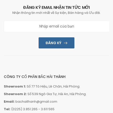
ĐĂNG KÝ EMAIL NHẬN TIN TỨC MỚI
Nhận thông tin mới nhất về Sự kiện, Bán hàng và Ưu đãi.
ĐĂNG KÝ
CÔNG TY CỔ PHẦN BẮC HẢI THÀNH
Showroom 1:
Số 77 Tô Hiệu, Lê Chân, Hải Phòng.
Showroom 2:
Số 539 Ngô Gia Tự, Hải An, Hải Phòng.
Email:
bachaithanh@gmail.com
Tel:
(0225) 3.851.265
-
3.611 565