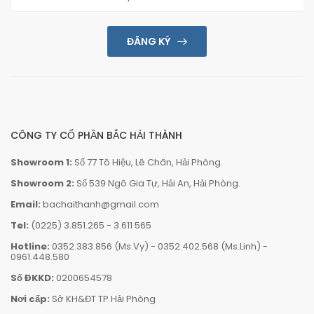
ĐĂNG KÝ
CÔNG TY CỔ PHẦN BẮC HẢI THÀNH
Showroom 1:
Số 77 Tô Hiệu, Lê Chân, Hải Phòng.
Showroom 2:
Số 539 Ngô Gia Tự, Hải An, Hải Phòng.
Email:
bachaithanh@gmail.com
Tel:
(0225) 3.851.265
-
3.611 565
Hotline:
0352.383.856 (Ms.Vy)
-
0352.402.568 (Ms.Linh)
-
0961.448.580
Số ĐKKD:
0200654578
Nơi cấp:
Sở KH&ĐT TP Hải Phòng