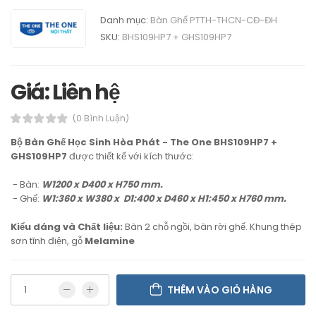
Danh mục:
Bàn Ghế PTTH-THCN-CĐ-ĐH
SKU:
BHS109HP7 + GHS109HP7
Giá: Liên hệ
(0 Bình Luận)
Bộ Bàn Ghế Học Sinh Hòa Phát - The One BHS109HP7 +
GHS109HP7
được thiết kế với kích thước:
- Bàn:
W1200 x D400 x H750 mm.
- Ghế:
W1:360 x W380 x D1:400 x D460 x H1:450 x H760 mm.
Kiểu dáng và Chất liệu:
Bàn 2 chỗ ngồi, bàn rời ghế. Khung thép
sơn tĩnh điện, gỗ
Melamine
THÊM VÀO GIỎ HÀNG