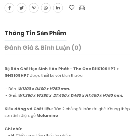
Thông Tin Sản Phẩm
Đánh Giá & Bình Luận (0)
Bộ Bàn Ghế Học Sinh Hòa Phát - The One BHS109HP7 +
GHS109HP7
được thiết kế với kích thước:
- Bàn:
W1200 x D400 x H750 mm.
- Ghế:
W1:360 x W380 x D1:400 x D460 x H1:450 x H760 mm.
Kiểu dáng và Chất liệu:
Bàn 2 chỗ ngồi, bàn rời ghế. Khung thép
sơn tĩnh điện, gỗ
Melamine
Ghi chú:
- H: Chiều cao tổng thể sản phẩm.