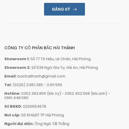
ĐĂNG KÝ
CÔNG TY CỔ PHẦN BẮC HẢI THÀNH
Showroom 1:
Số 77 Tô Hiệu, Lê Chân, Hải Phòng.
Showroom 2:
Số 539 Ngô Gia Tự, Hải An, Hải Phòng.
Email:
bachaithanh@gmail.com
Tel:
(0225) 3.851.265
-
3.611 565
Hotline:
0352.383.856 (Ms.Vy)
-
0352.402.568 (Ms.Linh)
-
0961.448.580
Số ĐKKD:
0200654578
Nơi cấp:
Sở KH&ĐT TP Hải Phòng
Người đại diện:
Ông Ngô Tất Thắng