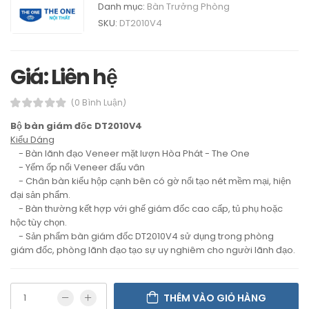
Danh mục:
Bàn Trưởng Phòng
SKU:
DT2010V4
Giá: Liên hệ
(0 Bình Luận)
Bộ bàn giám đốc DT2010V4
Kiểu Dáng
- Bàn lãnh đạo Veneer mặt lượn Hòa Phát - The One
- Yếm ốp nổi Veneer đấu vân
- Chân bàn kiểu hộp cạnh bên có gờ nổi tạo nét mềm mại, hiện
đại sản phẩm.
- Bàn thường kết hợp với ghế giám đốc cao cấp, tủ phụ hoặc
hộc tùy chọn.
- Sản phẩm bàn giám đốc DT2010V4 sử dụng trong phòng
giám đốc, phòng lãnh đạo tạo sự uy nghiêm cho người lãnh đạo.
THÊM VÀO GIỎ HÀNG