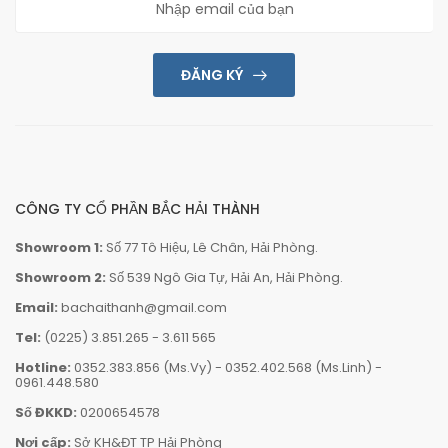
ĐĂNG KÝ
CÔNG TY CỔ PHẦN BẮC HẢI THÀNH
Showroom 1:
Số 77 Tô Hiệu, Lê Chân, Hải Phòng.
Showroom 2:
Số 539 Ngô Gia Tự, Hải An, Hải Phòng.
Email:
bachaithanh@gmail.com
Tel:
(0225) 3.851.265
-
3.611 565
Hotline:
0352.383.856 (Ms.Vy)
-
0352.402.568 (Ms.Linh)
-
0961.448.580
Số ĐKKD:
0200654578
Nơi cấp:
Sở KH&ĐT TP Hải Phòng