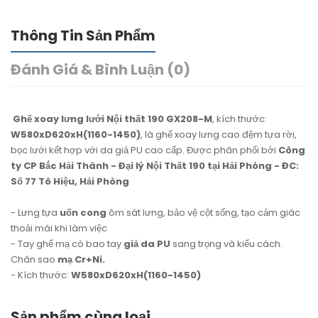
Thông Tin Sản Phẩm
Đánh Giá & Bình Luận (0)
Ghế xoay lưng lưới Nội thất 190 GX208-M
, kích thước:
W580xD620xH(1160-1450)
, là ghế xoay lưng cao đệm tựa rời,
bọc lưới kết hợp với da giả PU cao cấp. Được phân phối bởi
Công
ty CP Bắc Hải Thành - Đại lý Nội Thất 190 tại Hải Phòng - ĐC:
Số 77 Tô Hiệu, Hải Phòng
- Lưng tựa
uốn cong
ôm sát lưng, bảo vệ cột sống, tạo cảm giác
thoải mái khi làm việc
- Tay ghế mạ có bao tay
giả da PU
sang trọng và kiểu cách.
Chân sao
mạ Cr+Ni.
- Kích thước:
W580xD620xH(1160-1450)
Sản phẩm cùng loại