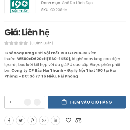
Danh mục:
Ghế Da Lãnh Đạo
SKU:
GX208-M
Giá: Liên hệ
(0 Bình Luận)
Ghế xoay lưng lưới Nội thất 190 GX208-M
, kích
thước:
W580xD620xH(1160-1450)
, là ghế xoay lưng cao đệm
tựa rời, bọc lưới kết hợp với da giả PU cao cấp. Được phân phối
bởi
Công ty CP Bắc Hải Thành - Đại lý Nội Thất 190 tại Hải
Phòng - ĐC: Số 77 Tô Hiệu, Hải Phòng
THÊM VÀO GIỎ HÀNG