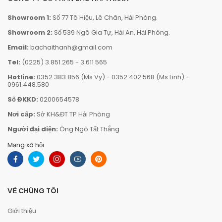
Showroom 1:
Số 77 Tô Hiệu, Lê Chân, Hải Phòng.
Showroom 2:
Số 539 Ngô Gia Tự, Hải An, Hải Phòng.
Email:
bachaithanh@gmail.com
Tel:
(0225) 3.851.265
-
3.611 565
Hotline:
0352.383.856 (Ms.Vy)
-
0352.402.568 (Ms.Linh)
-
0961.448.580
Số ĐKKD:
0200654578
Nơi cấp:
Sở KH&ĐT TP Hải Phòng
Người đại diện:
Ông Ngô Tất Thắng
Mạng xã hội
VỀ CHÚNG TÔI
Giới thiệu