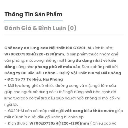
Thông Tin Sản Phẩm
Đánh Giá & Bình Luận (0)
Ghế xoay da lưng cao Nội thất 190 GX201-M
, kích thước:
W700xD730xH(1220-1280)mm
, là sản phẩm thuộc nhóm ghế
văn phòng, một trong những mặt hàng
đa dạng nhất về kiểu
dáng
cũng như
phong phú về màu sắc
. Được phân phối bởi
Công ty CP Bắc Hải Thành - Đại lý Nội Thất 190 tại Hải Phòng
- ĐC: Số 77 Tô Hiệu, Hải Phòng
- Mặt tựa lưng ghế có nhiều đường cong và mặt ngồi lõm sâu
giúp cho người sử dụng có tư thế ngồi đúng nhất bên cạnh đó
lựng tựa cao có thể tựa đầu giúp người ngồi không bị mỏi cổ khi
ngồi lâu.
- GX201-M còn có mép mặt ngồi
vát cong kiểu thác nước
giúp
mặt đùi phía dưới đầu gối không bị chèn ép.
- Kích thước:
W700xD730xH(1220-1280)mm
( Chiều cao và