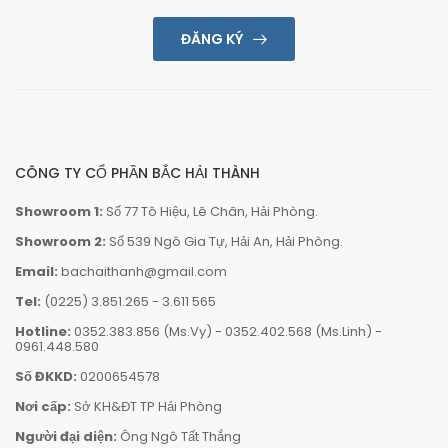
ĐĂNG KÝ
CÔNG TY CỔ PHẦN BẮC HẢI THÀNH
Showroom 1:
Số 77 Tô Hiệu, Lê Chân, Hải Phòng.
Showroom 2:
Số 539 Ngô Gia Tự, Hải An, Hải Phòng.
Email:
bachaithanh@gmail.com
Tel:
(0225) 3.851.265
-
3.611 565
Hotline:
0352.383.856 (Ms.Vy)
-
0352.402.568 (Ms.Linh)
-
0961.448.580
Số ĐKKD:
0200654578
Nơi cấp:
Sở KH&ĐT TP Hải Phòng
Người đại diện:
Ông Ngô Tất Thắng