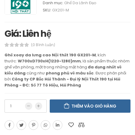
Danh mục:
Ghế Da Lãnh Đạo
SKU:
GX201-M
Giá: Liên hệ
(0 Bình Luận)
Ghế xoay da lưng cao Nội thất 190 GX201-M
, kích
thước:
W700xD730xH(1220-1280)mm
, là sản phẩm thuộc nhóm
ghế văn phòng, một trong những mặt hàng
đa dạng nhất về
kiểu dáng
cũng như
phong phú về màu sắc
. Được phân phối
bởi
Công ty CP Bắc Hải Thành - Đại lý Nội Thất 190 tại Hải
Phòng - ĐC: Số 77 Tô Hiệu, Hải Phòng
THÊM VÀO GIỎ HÀNG