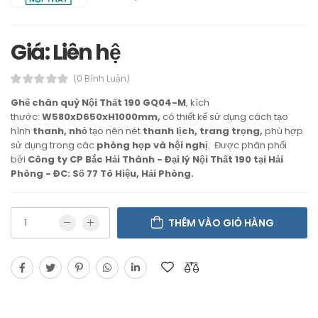
Giá: Liên hệ
(0 Bình Luận)
Ghế chân quỳ Nội Thất 190 GQ04-M
, kích
thước:
W580xD650xH1000mm,
có thiết kế sử dụng cách tạo
hình
thanh, nhỏ
tạo nên nét
thanh lịch, trang trọng,
phù hợp
sử dụng trong các
phòng họp và hội nghị
. Được phân phối
bởi
Công ty CP Bắc Hải Thành - Đại lý Nội Thất 190 tại Hải
Phòng - ĐC: Số 77 Tô Hiệu, Hải Phòng.
THÊM VÀO GIỎ HÀNG