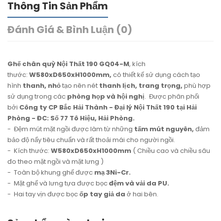
Thông Tin Sản Phẩm
Đánh Giá & Bình Luận (0)
Ghế chân quỳ Nội Thất 190 GQ04-M
, kích
thước:
W580xD650xH1000mm,
có thiết kế sử dụng cách tạo
hình
thanh, nhỏ
tạo nên nét
thanh lịch, trang trọng,
phù hợp
sử dụng trong các
phòng họp và hội nghị
. Được phân phối
bởi
Công ty CP Bắc Hải Thành - Đại lý Nội Thất 190 tại Hải
Phòng - ĐC: Số 77 Tô Hiệu, Hải Phòng.
- Đệm mút mặt ngồi được làm từ những
tấm mút nguyên,
đảm
bảo độ nẩy tiêu chuẩn và rất thoải mái cho người ngồi.
- Kích thước:
W580xD650xH1000mm
( Chiều cao và chiều sâu
đo theo mặt ngồi và mặt lưng )
- Toàn bộ khung ghế được
mạ 3Ni-Cr.
- Mặt ghế và lưng tựa được bọc
đệm và vải da PU.
- Hai tay vịn được bọc
ốp tay giả da
ở hai bên.