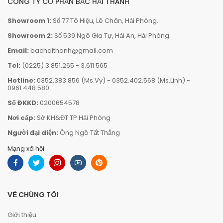
CÔNG TY CỔ PHẦN BẮC HẢI THÀNH
Showroom 1:
Số 77 Tô Hiệu, Lê Chân, Hải Phòng.
Showroom 2:
Số 539 Ngô Gia Tự, Hải An, Hải Phòng.
Email:
bachaithanh@gmail.com
Tel:
(0225) 3.851.265
-
3.611 565
Hotline:
0352.383.856 (Ms.Vy)
-
0352.402.568 (Ms.Linh)
-
0961.448.580
Số ĐKKD:
0200654578
Nơi cấp:
Sở KH&ĐT TP Hải Phòng
Người đại diện:
Ông Ngô Tất Thắng
Mạng xã hội
VỀ CHÚNG TÔI
Giới thiệu