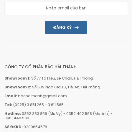
ĐĂNG KÝ
CÔNG TY CỔ PHẦN BẮC HẢI THÀNH
Showroom 1:
Số 77 Tô Hiệu, Lê Chân, Hải Phòng.
Showroom 2:
Số 539 Ngô Gia Tự, Hải An, Hải Phòng.
Email:
bachaithanh@gmail.com
Tel:
(0225) 3.851.265
-
3.611 565
Hotline:
0352.383.856 (Ms.Vy)
-
0352.402.568 (Ms.Linh)
-
0961.448.580
Số ĐKKD:
0200654578