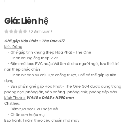
Giá: Liên hệ
(0 Bình Luận)
Ghế gấp Hòa Phát - The One G17
Kiểu Dáng
- Ghế gấp tĩnh khung thép Hòa Phát - The One
- Chân khung ống thép Ø22
- Đệm mút bọc PVC hoặc Vải êm ái cho người ngồi, tựa thiết kế
nan thép chắc chắn
- Chân bit cao su chịu lực chống trượt, Ghế có thể gấp lại tiện
dụng.
- Sản phẩm ghế gấp Hòa Phát - The One G04 được dùng trong
phòng học, phòng ăn, văn phòng , phòng chờ, phòng tiếp dân...
Kích Thước:
W440 x D495 x H990 mm
Chất liệu:
- Đệm tựa bọc PVC hoặc Vải
- Chân sơn hoặc mạ
Bảo hành: 1 năm theo tiêu chuẩn nhà máy