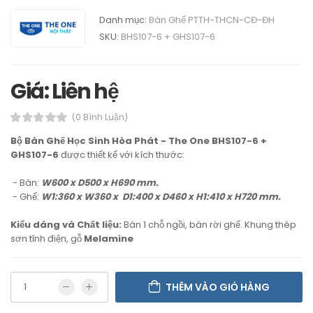
Danh mục:
Bàn Ghế PTTH-THCN-CĐ-ĐH
SKU:
BHS107-6 + GHS107-6
Giá: Liên hệ
(0 Bình Luận)
Bộ Bàn Ghế Học Sinh Hòa Phát - The One BHS107-6 +
GHS107-6
được thiết kế với kích thước:
- Bàn:
W600 x D500 x H690 mm.
- Ghế:
W1:360 x W360 x D1:400 x D460 x H1:410 x H720 mm.
Kiểu dáng và Chất liệu:
Bàn 1 chỗ ngồi, bàn rời ghế. Khung thép
sơn tĩnh điện, gỗ
Melamine
THÊM VÀO GIỎ HÀNG