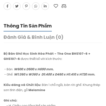
Thông Tin Sản Phẩm
Đánh Giá & Bình Luận (0)
Bộ Bàn Ghế Học Sinh Hòa Phát - The One BHS107-6 +
GHS107-6
được thiết kế với kích thước:
- Bàn:
W600 x D500 x H690 mm.
- Ghế:
W1:360 x W360 x D1:400 x D460 x H1:410 x H720 mm.
Kiểu dáng và Chất liệu:
Bàn 1 chỗ ngồi, bàn rời ghế. Khung thép
sơn tĩnh điện, gỗ
Melamine
Ghi chú:
- H: Chiều cao tổng thể sản phẩm.