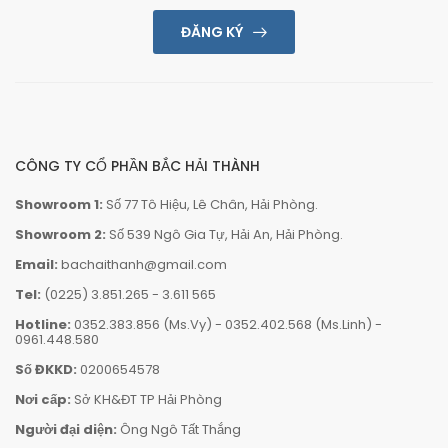
ĐĂNG KÝ
CÔNG TY CỔ PHẦN BẮC HẢI THÀNH
Showroom 1:
Số 77 Tô Hiệu, Lê Chân, Hải Phòng.
Showroom 2:
Số 539 Ngô Gia Tự, Hải An, Hải Phòng.
Email:
bachaithanh@gmail.com
Tel:
(0225) 3.851.265
-
3.611 565
Hotline:
0352.383.856 (Ms.Vy)
-
0352.402.568 (Ms.Linh)
-
0961.448.580
Số ĐKKD:
0200654578
Nơi cấp:
Sở KH&ĐT TP Hải Phòng
Người đại diện:
Ông Ngô Tất Thắng