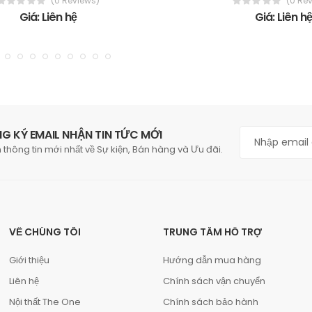
(0 Reviews)
(0 Re
Giá: Liên hệ
Giá: Liên h
G KÝ EMAIL NHẬN TIN TỨC MỚI
 thông tin mới nhất về Sự kiện, Bán hàng và Ưu đãi.
VỀ CHÚNG TÔI
TRUNG TÂM HỖ TRỢ
Giới thiệu
Hướng dẫn mua hàng
Liên hệ
Chính sách vận chuyển
Nội thất The One
Chính sách bảo hành