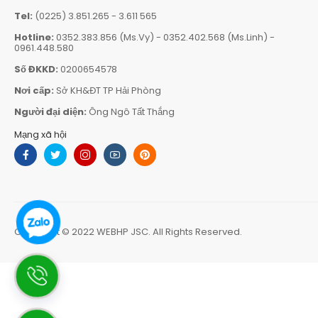
Tel:
(0225) 3.851.265
-
3.611 565
Hotline:
0352.383.856 (Ms.Vy)
-
0352.402.568 (Ms.Linh)
-
0961.448.580
Số ĐKKD:
0200654578
Nơi cấp:
Sở KH&ĐT TP Hải Phòng
Người đại diện:
Ông Ngô Tất Thắng
Mạng xã hội
Copyright © 2022
WEBHP JSC
. All Rights Reserved.