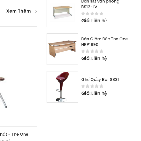
Bàn sắt văn phòng
BS12-LV
Xem Thêm
Giá: Liên hệ
Bàn Giám Đốc The One
HRP1890
Giá: Liên hệ
Ghế Quầy Bar SB31
Giá: Liên hệ
hát - The One
Ghế gấp liền bàn G01B