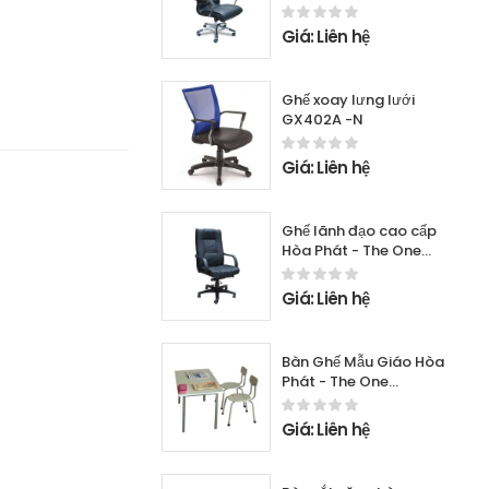
Giá: Liên hệ
Ghế xoay lưng lưới
GX402A -N
Giá: Liên hệ
Ghế lãnh đạo cao cấp
Hòa Phát - The One
SG350
Giá: Liên hệ
Bàn Ghế Mẫu Giáo Hòa
Phát - The One
GMG102A-1 +
BMG102A-1
Giá: Liên hệ