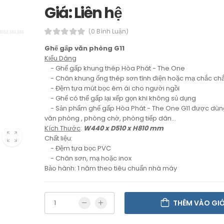
Giá: Liên hệ
(0 Bình Luận)
Ghế gấp văn phòng G11
Kiểu Dáng
- Ghế gấp khung thép Hòa Phát - The One
- Chân khung ống thép sơn tĩnh điện hoặc mạ chắc ch
- Đệm tựa mút bọc êm ái cho người ngồi
- Ghế có thể gấp lại xếp gọn khi không sủ dụng
- Sản phẩm ghế gấp Hòa Phát - The One G11 được dùn
văn phòng , phòng chờ, phòng tiếp dân...
Kích Thước
:
W440 x D510 x H810 mm
Chất liệu:
- Đệm tựa bọc PVC
- Chân sơn, mạ hoặc inox
Bảo hành: 1 năm theo tiêu chuẩn nhà máy
THÊM VÀO GI