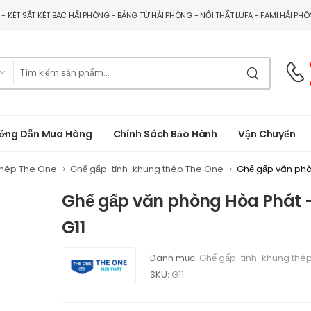
G - KÉT SẮT KÉT BẠC HẢI PHÒNG - BẢNG TỪ HẢI PHÒNG - NỘI THẤT LUFA - FAMI HẢI PH
ớng Dẫn Mua Hàng
Chính Sách Bảo Hành
Vận Chuyển
thép The One
Ghế gấp-tĩnh-khung thép The One
Ghế gấp văn phò
Ghế gấp văn phòng Hòa Phát 
G11
Danh mục:
Ghế gấp-tĩnh-khung thé
SKU:
G11