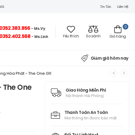
Tin Tức
Liên Hệ
ÒNG
0
0352.383.856
- Ms.Vy
0352.402.568
Yêu thích
So sánh
Giỏ hàng
- Ms.Linh
Giảm giá hôm nay
ng Hòa Phát - The One G11
- The One
Giao Hàng Miễn Phí
Nội thành Hải Phòng
p
Thanh Toán An Toàn
Mọi thông tin được bảo mật
Đổi Trả Linh Hoạt