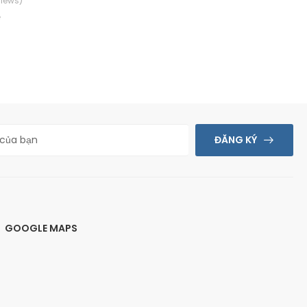
views)
(0 Reviews)
ệ
Giá: Liên hệ
ĐĂNG KÝ
GOOGLE MAPS