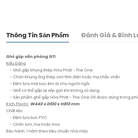
Thông Tin Sản Phẩm
Đánh Giá & Bình L
Ghế gấp văn phòng G11
Kiểu Dáng
- Ghế gấp khung thép Hòa Phát - The One
- Chân khung ống thép sơn tĩnh điện hoặc mạ chắc chắn
- Đệm tựa mút bọc êm ái cho người ngồi
- Ghế có thể gấp lại xếp gọn khi không sủ dụng
- Sản phẩm ghế gấp Hòa Phát - The One G11 được dùng trong phòn
Kích Thước
:
W440 x D510 x H810 mm
Chất liệu:
- Đệm tựa bọc PVC
- Chân sơn, mạ hoặc inox
Bảo hành: 1 năm theo tiêu chuẩn nhà máy