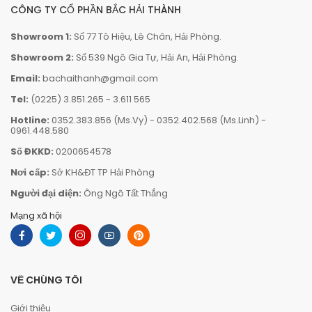
CÔNG TY CỔ PHẦN BẮC HẢI THÀNH
Showroom 1:
Số 77 Tô Hiệu, Lê Chân, Hải Phòng.
Showroom 2:
Số 539 Ngô Gia Tự, Hải An, Hải Phòng.
Email:
bachaithanh@gmail.com
Tel:
(0225) 3.851.265
-
3.611 565
Hotline:
0352.383.856 (Ms.Vy)
-
0352.402.568 (Ms.Linh)
-
0961.448.580
Số ĐKKD:
0200654578
Nơi cấp:
Sở KH&ĐT TP Hải Phòng
Người đại diện:
Ông Ngô Tất Thắng
Mạng xã hội
VỀ CHÚNG TÔI
Giới thiệu