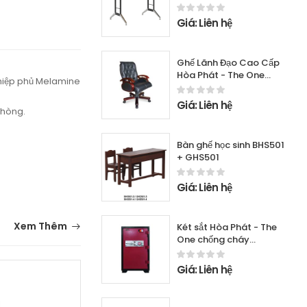
Giá: Liên hệ
Ghế Lãnh Đạo Cao Cấp
Hòa Phát - The One
ghiệp phủ Melamine
TQ05
Giá: Liên hệ
phòng.
Bàn ghế học sinh BHS501
+ GHS501
Giá: Liên hệ
Xem Thêm
Két sắt Hòa Phát - The
One chống cháy
KF168K2C1
Giá: Liên hệ