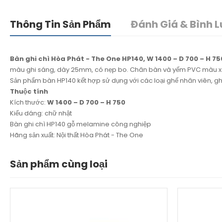
Thông Tin Sản Phẩm
Đánh Giá & Bình L
Bàn ghi chì Hòa Phát - The One HP140, W 1400 – D 700 – H 75
màu ghi sáng, dày 25mm, có nẹp bo. Chân bàn và yếm PVC màu x
Sản phẩm bàn HP140 kết hợp sử dụng với các loại ghế nhân viên, 
Thuộc tính
Kích thước:
W 1400 – D 700 – H 750
Kiểu dáng: chữ nhật
Bàn ghi chì HP140 gỗ melamine công nghiệp
Hãng sản xuất: Nội thất Hòa Phát - The One
Sản phẩm cùng loại