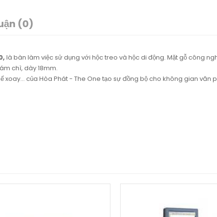
uận (0)
0,
là bàn làm việc sử dụng với hộc treo và hộc di động. Mặt gỗ công n
ám chì, dày 18mm.
ghế xoay… của Hòa Phát - The One tạo sự đồng bộ cho không gian văn 