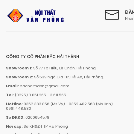
ĐĂN
Nhận
CÔNG TY CỔ PHẦN BẮC HẢI THÀNH
Showroom 1:
Số 77 Tô Hiệu, Lê Chân, Hải Phòng.
Showroom 2:
Số 539 Ngô Gia Tự, Hải An, Hải Phòng.
Email:
bachaithanh@gmail.com
Tel:
(0225) 3.851.265
-
3.611 565
Hotline:
0352.383.856 (Ms.Vy)
-
0352.402.568 (Ms.Linh)
-
0961.448.580
Số ĐKKD:
0200654578
Nơi cấp:
Sở KH&ĐT TP Hải Phòng