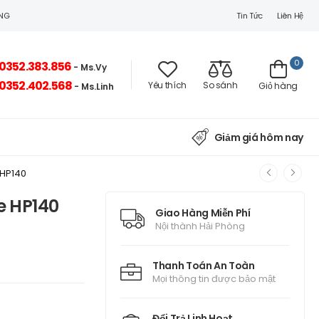
Tin Tức
Liên Hệ
ÒNG
0
0352.383.856
- Ms.Vy
0352.402.568
Yêu thích
So sánh
Giỏ hàng
- Ms.Linh
Giảm giá hôm nay
 HP140
e HP140
Giao Hàng Miễn Phí
Nội thành Hải Phòng
Thanh Toán An Toàn
Mọi thông tin được bảo mật
Đổi Trả Linh Hoạt