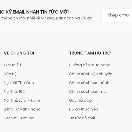
G KÝ EMAIL NHẬN TIN TỨC MỚI
 thông tin mới nhất về Sự kiện, Bán hàng và Ưu đãi.
VỀ CHÚNG TÔI
TRUNG TÂM HỖ TRỢ
Giới thiệu
Hướng dẫn mua hàng
Liên hệ
Chính sách vận chuyển
Nội thất The One
Chính sách bảo hành
Nội Thất 190
Chính sách bảo mật
Nội Thất Lufa + Fami
Góc hỏi đáp
Bảng Từ Văn Phòng
Dự án thưc hiện
Két Sắt - Két Bạc
Tin tức nội thất