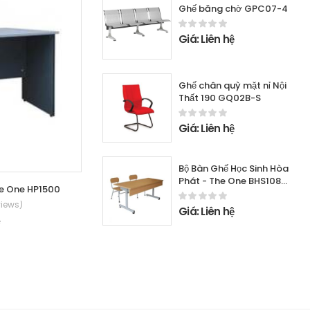
Ghế băng chờ GPC07-4
Giá: Liên hệ
Ghế chân quỳ mặt nỉ Nội
Thất 190 GQ02B-S
Giá: Liên hệ
Bộ Bàn Ghế Học Sinh Hòa
Phát - The One BHS108-
he One HP1500
Bàn nhân viên Hòa Phát - The One HP120HL3C
4 + GHS108-4
views)
(0 Reviews)
Giá: Liên hệ
ệ
Giá: Liên hệ