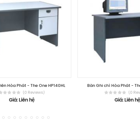
iên Hòa Phát - The One HP140HL
Bàn Ghi chì Hòa Phát - T
(0 Reviews)
(0 Re
Giá: Liên hệ
Giá: Liên h