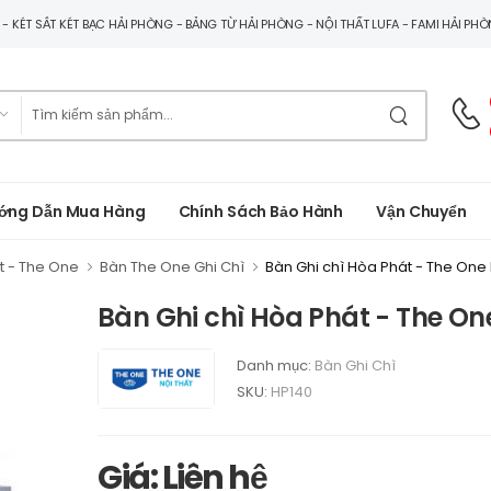
G - KÉT SẮT KÉT BẠC HẢI PHÒNG - BẢNG TỪ HẢI PHÒNG - NỘI THẤT LUFA - FAMI HẢI PH
ớng Dẫn Mua Hàng
Chính Sách Bảo Hành
Vận Chuyển
t - The One
Bàn The One Ghi Chì
Bàn Ghi chì Hòa Phát - The One
Bàn Ghi chì Hòa Phát - The On
Danh mục:
Bàn Ghi Chì
SKU:
HP140
Giá: Liên hệ