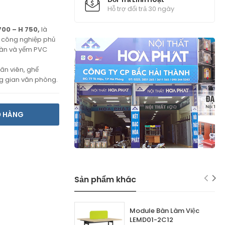
Hỗ trợ đổi trả 30 ngày
700 – H 750,
là
ỗ công nghiệp phủ
bàn và yếm PVC
ân viên, ghế
g gian văn phòng.
Ỏ HÀNG
Sản phẩm khác
Module Bàn Làm Việc
LEMD01-2C12