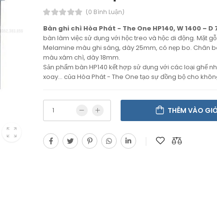
(0 Bình Luận)
Bàn ghi chì Hòa Phát - The One HP140, W 1400 – D 
bàn làm việc sử dụng với hộc treo và hộc di động. Mặt g
Melamine màu ghi sáng, dày 25mm, có nẹp bo. Chân 
màu xám chì, dày 18mm.
Sản phẩm bàn HP140 kết hợp sử dụng với các loại ghế nh
xoay… của Hòa Phát - The One tạo sự đồng bộ cho khôn
THÊM VÀO GI