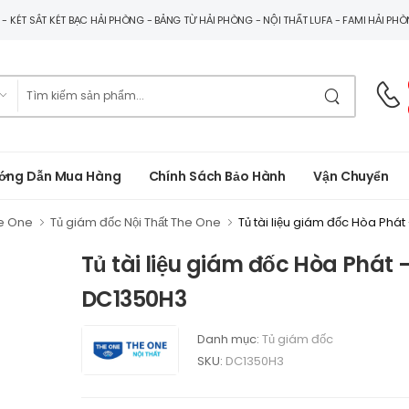
G - KÉT SẮT KÉT BẠC HẢI PHÒNG - BẢNG TỪ HẢI PHÒNG - NỘI THẤT LUFA - FAMI HẢI PH
ớng Dẫn Mua Hàng
Chính Sách Bảo Hành
Vận Chuyển
he One
Tủ giám đốc Nội Thất The One
Tủ tài liệu giám đốc Hòa Phá
Tủ tài liệu giám đốc Hòa Phát 
DC1350H3
Danh mục:
Tủ giám đốc
SKU:
DC1350H3