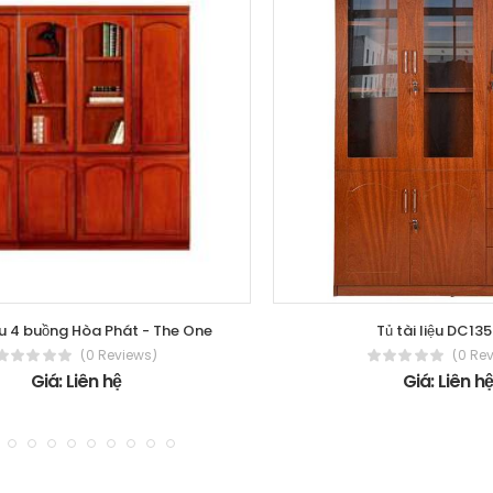
iệu 4 buồng Hòa Phát - The One
Tủ tài liệu DC13
(0 Reviews)
(0 Re
Giá: Liên hệ
Giá: Liên h