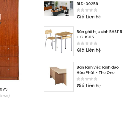
BLD-00258
Giá: Liên hệ
Bàn ghế học sinh BHS115
+ GHS115
Giá: Liên hệ
Bàn làm việc lãnh đạo
Hòa Phát - The One
NTBP01
Giá: Liên hệ
50V9
Tủ tài liệu giám đốc Hòa Phát - The
views)
(0 Reviews)
ệ
Giá: Liên hệ