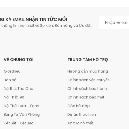
G KÝ EMAIL NHẬN TIN TỨC MỚI
 thông tin mới nhất về Sự kiện, Bán hàng và Ưu đãi.
VỀ CHÚNG TÔI
TRUNG TÂM HỖ TRỢ
Giới thiệu
Hướng dẫn mua hàng
Liên hệ
Chính sách vận chuyển
Nội thất The One
Chính sách bảo hành
Nội Thất 190
Chính sách bảo mật
Nội Thất Lufa + Fami
Góc hỏi đáp
Bảng Từ Văn Phòng
Dự án thưc hiện
Két Sắt - Két Bạc
Tin tức nội thất