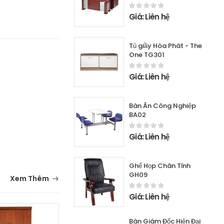
Giá: Liên hệ
Tủ giầy Hòa Phát - The
One TG301
Giá: Liên hệ
Bàn Ăn Công Nghiệp
BA02
Giá: Liên hệ
Ghế Họp Chân Tĩnh
GH09
Xem Thêm
Giá: Liên hệ
Bàn Giám Đốc Hiện Đại