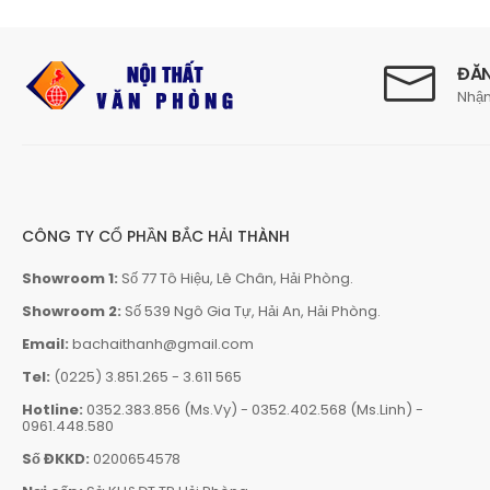
ĐĂN
Nhận
CÔNG TY CỔ PHẦN BẮC HẢI THÀNH
Showroom 1:
Số 77 Tô Hiệu, Lê Chân, Hải Phòng.
Showroom 2:
Số 539 Ngô Gia Tự, Hải An, Hải Phòng.
Email:
bachaithanh@gmail.com
Tel:
(0225) 3.851.265
-
3.611 565
Hotline:
0352.383.856 (Ms.Vy)
-
0352.402.568 (Ms.Linh)
-
0961.448.580
Số ĐKKD:
0200654578