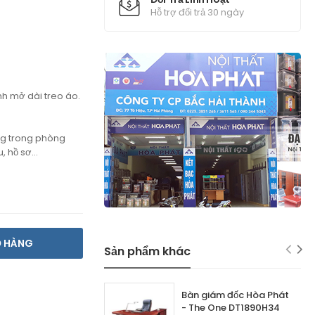
Hỗ trợ đổi trả 30 ngày
nh mở dài treo áo.
ng trong phòng
, hồ sơ...
Ỏ HÀNG
Sản phẩm khác
Bàn giám đốc Hòa Phát
- The One DT1890H34