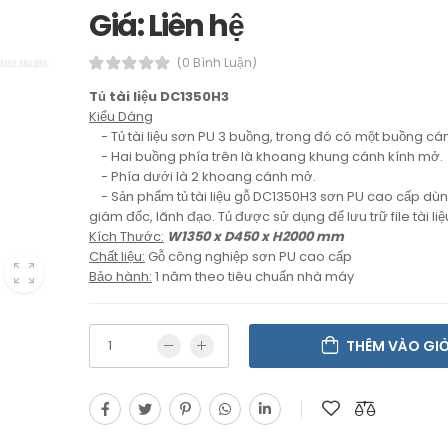
Giá: Liên hệ
(0 Bình Luận)
Tủ tài liệu DC1350H3
Kiểu Dáng
- Tủ tài liệu sơn PU 3 buồng, trong đó có một buồng cá
- Hai buồng phía trên là khoang khung cánh kính mở.
- Phía dưới là 2 khoang cánh mở.
- Sản phẩm tủ tài liệu gỗ DC1350H3 sơn PU cao cấp dù
giám đốc, lãnh đạo. Tủ được sử dụng để lưu trữ file tài liệu
Kích Thước:
W1350 x D450 x H2000 mm
Chất liệu:
Gỗ công nghiệp sơn PU cao cấp
Bảo hành:
1 năm theo tiêu chuẩn nhà máy
THÊM VÀO GI