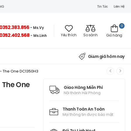
Tin Tức
Liên Hệ
ÒNG
0
0352.383.856
- Ms.Vy
0352.402.568
Yêu thích
So sánh
Giỏ hàng
- Ms.Linh
Giảm giá hôm nay
t - The One DC1350H3
- The One
Giao Hàng Miễn Phí
Nội thành Hải Phòng
Thanh Toán An Toàn
Mọi thông tin được bảo mật
Đổi Trả Linh Hoạt