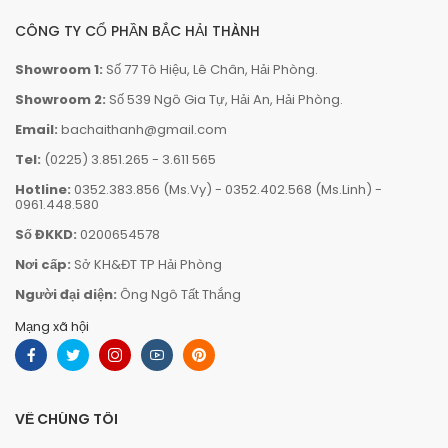
CÔNG TY CỔ PHẦN BẮC HẢI THÀNH
Showroom 1:
Số 77 Tô Hiệu, Lê Chân, Hải Phòng.
Showroom 2:
Số 539 Ngô Gia Tự, Hải An, Hải Phòng.
Email:
bachaithanh@gmail.com
Tel:
(0225) 3.851.265
-
3.611 565
Hotline:
0352.383.856 (Ms.Vy)
-
0352.402.568 (Ms.Linh)
-
0961.448.580
Số ĐKKD:
0200654578
Nơi cấp:
Sở KH&ĐT TP Hải Phòng
Người đại diện:
Ông Ngô Tất Thắng
Mạng xã hội
VỀ CHÚNG TÔI