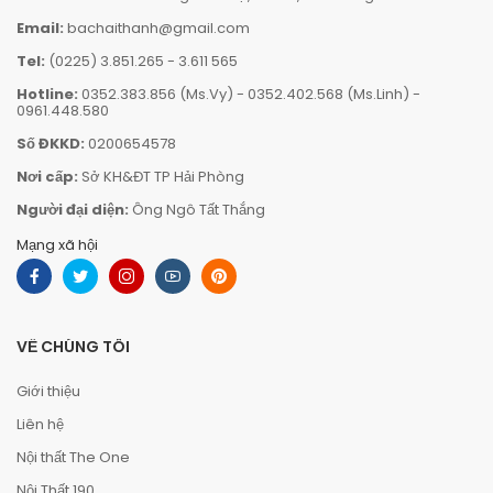
Email:
bachaithanh@gmail.com
Tel:
(0225) 3.851.265
-
3.611 565
Hotline:
0352.383.856 (Ms.Vy)
-
0352.402.568 (Ms.Linh)
-
0961.448.580
Số ĐKKD:
0200654578
Nơi cấp:
Sở KH&ĐT TP Hải Phòng
Người đại diện:
Ông Ngô Tất Thắng
Mạng xã hội
VỀ CHÚNG TÔI
Giới thiệu
Liên hệ
Nội thất The One
Nội Thất 190