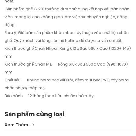
hoạt.
Sản phẩm ghế GL201 thường được sử dụng kết hợp với bàn nhân
viên, mang lại cho không gian làm việc sự chuyên nghiệp, năng
động.
*Lưu ý: Giá bán sản phẩm khác nhau tùy thuộc vào chất liệu chân
ghế. Quý khách vui lòng liên hệ hotline để được tư vấn chi tiết.
Kích thước ghế Chân Nhựa: Rộng 610 x Sâu 560 x Cao (1020÷1145)
mm
Kích thước ghế Chân Mạ: Rộng 610x Sâu 560 x Cao (990÷1070)
mm
Chất liệu: Khung nhựa bọc vải lưới, đệm mút bọc PVC, tay nhựa,
chân nhựa/ thép mạ
Bảo hành: 12 tháng theo tiêu chuẩn nhà máy.
Sản phẩm cùng loại
Xem Thêm