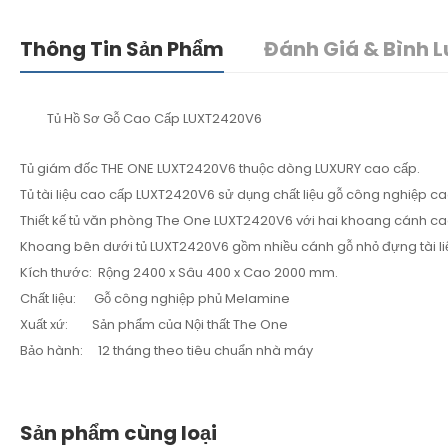
Thông Tin Sản Phẩm
Đánh Giá & Bình L
Tủ Hồ Sơ Gỗ Cao Cấp LUXT2420V6
Tủ giám đốc THE ONE LUXT2420V6 thuộc dòng LUXURY cao cấp.
Tủ tài liệu cao cấp LUXT2420V6 sử dụng chất liệu gỗ công nghiệp 
Thiết kế tủ văn phòng The One LUXT2420V6 với hai khoang cánh cao ố
Khoang bên dưới tủ LUXT2420V6 gồm nhiều cánh gỗ nhỏ đựng tài li
Kích thước: Rộng 2400 x Sâu 400 x Cao 2000 mm.
Chất liệu: Gỗ công nghiệp phủ Melamine
Xuất xứ: Sản phẩm của Nội thất The One
Bảo hành: 12 tháng theo tiêu chuẩn nhà máy
Sản phẩm cùng loại