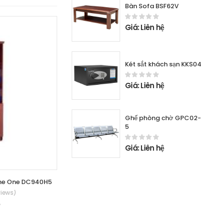
Bàn Sofa BSF62V
Giá: Liên hệ
Két sắt khách sạn KKS04
Giá: Liên hệ
Ghế phòng chờ GPC02-
5
Giá: Liên hệ
The One DC940H5
Tủ tài liệu giám đốc Hòa Phát - The
views)
(0 Reviews)
ệ
Giá: Liên hệ