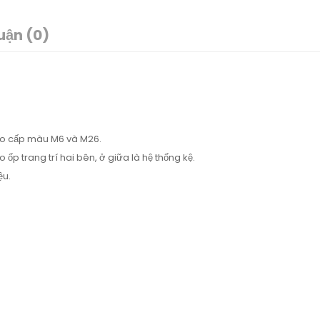
uận (0)
cao cấp màu M6 và M26.
p trang trí hai bên, ở giữa là hệ thống kệ.
ệu.