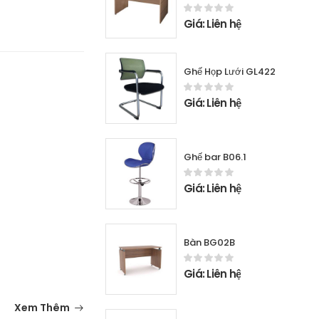
Giá: Liên hệ
Ghế Họp Lưới GL422
Giá: Liên hệ
Ghế bar B06.1
Giá: Liên hệ
Bàn BG02B
Giá: Liên hệ
Xem Thêm