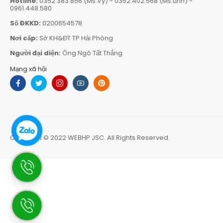
Hotline:
0352.383.856 (Ms.Vy)
-
0352.402.568 (Ms.Linh)
-
0961.448.580
Số ĐKKD:
0200654578
Nơi cấp:
Sở KH&ĐT TP Hải Phòng
Người đại diện:
Ông Ngô Tất Thắng
Mạng xã hội
Copyright © 2022
WEBHP JSC
. All Rights Reserved.