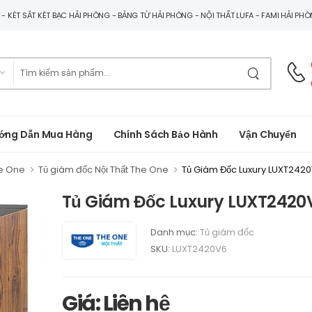
G - KÉT SẮT KÉT BẠC HẢI PHÒNG - BẢNG TỪ HẢI PHÒNG - NỘI THẤT LUFA - FAMI HẢI PH
ớng Dẫn Mua Hàng
Chính Sách Bảo Hành
Vận Chuyển
he One
Tủ giám đốc Nội Thất The One
Tủ Giám Đốc Luxury LUXT242
Tủ Giám Đốc Luxury LUXT2420
Danh mục:
Tủ giám đốc
SKU:
LUXT2420V6
Giá: Liên hệ