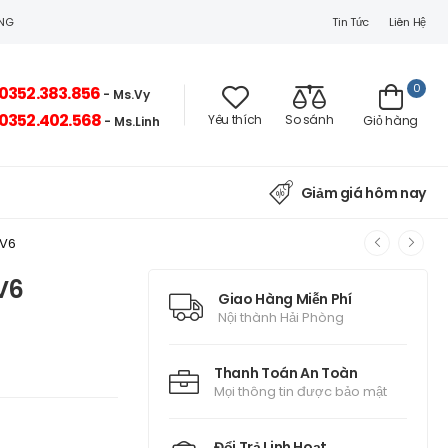
Tin Tức
Liên Hệ
ÒNG
0
0352.383.856
- Ms.Vy
0352.402.568
Yêu thích
So sánh
Giỏ hàng
- Ms.Linh
Giảm giá hôm nay
0V6
V6
Giao Hàng Miễn Phí
Nội thành Hải Phòng
Thanh Toán An Toàn
Mọi thông tin được bảo mật
Đổi Trả Linh Hoạt