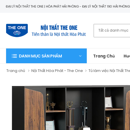
ĐẠI LÝ NỘI THẤT THE ONE | HÒA PHÁT HẢI PHÒNG - ĐẠI LÝ NỘI THẤT 190 HẢI PHÒN
Trang Chủ
Hư
DANH MỤC SẢN PHẨM
Trang chủ
Nội Thất Hòa Phát - The One
Tủ làm việc Nội Thất T