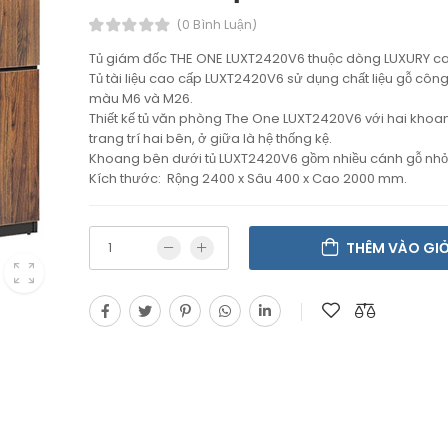
(0 Bình Luận)
Tủ giám đốc THE ONE LUXT2420V6 thuộc dòng LUXURY ca
Tủ tài liệu cao cấp LUXT2420V6 sử dụng chất liệu gỗ côn
màu M6 và M26.
Thiết kế tủ văn phòng The One LUXT2420V6 với hai kho
trang trí hai bên, ở giữa là hệ thống kệ.
Khoang bên dưới tủ LUXT2420V6 gồm nhiều cánh gỗ nhỏ đ
Kích thước: Rộng 2400 x Sâu 400 x Cao 2000 mm.
THÊM VÀO GI