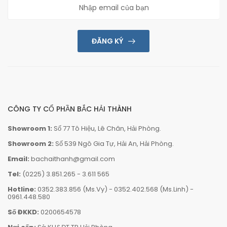
ĐĂNG KÝ
CÔNG TY CỔ PHẦN BẮC HẢI THÀNH
Showroom 1:
Số 77 Tô Hiệu, Lê Chân, Hải Phòng.
Showroom 2:
Số 539 Ngô Gia Tự, Hải An, Hải Phòng.
Email:
bachaithanh@gmail.com
Tel:
(0225) 3.851.265
-
3.611 565
Hotline:
0352.383.856 (Ms.Vy)
-
0352.402.568 (Ms.Linh)
-
0961.448.580
Số ĐKKD:
0200654578