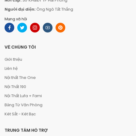
Nơi cấp:
Sở KH&ĐT TP Hải Phòng
Người đại diện:
Ông Ngô Tất Thắng
Mạng xã hội
VỀ CHÚNG TÔI
Giới thiệu
Liên hệ
Nội thất The One
Nội Thất 190
Nội Thất Lufa + Fami
Bảng Từ Văn Phòng
Két Sắt - Két Bạc
TRUNG TÂM HỖ TRỢ