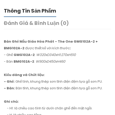
Thông Tin Sản Phẩm
Đánh Giá & Bình Luận (0)
Bàn Ghế Mẫu Giáo Hòa Phát - The One GMG102A-2 +
BMG102A-2
được thiết kế với kích thước
:
- Ghế
GMG102A-2
:
W320xD340xH1:270xH510
- Bàn
BMG102A-2
:
W900xD450xH460
Kiểu dáng và Chất liệu:
- Ghế:
Ghế tính, khung thép sơn tĩnh điện đệm tựa gỗ sơn PU.
- Bàn:
Bàn tĩnh, khung thép sơn tĩnh điện đệm tựa gỗ sơn PU.
Ghi chú:
- H1: là chiều cao tính từ dưới chân ghế đến mặt ngồi.
- H: là chiều cao tổng.