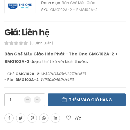
Danh mục:
Bàn Ghế Mẫu Giáo
SKU:
GMG102A-2 + BMG102A-2
Giá: Liên hệ
(0 Bình Luận)
Bàn Ghế Mẫu Giáo Hòa Phát - The One GMG102A-2 +
BMG102A-2
được thiết kế với kích thước
:
- Ghế
GMG102A-2
:
W320xD340xH1:270xH510
- Bàn
BMG102A-2
:
W900xD450xH460
THÊM VÀO GIỎ HÀNG