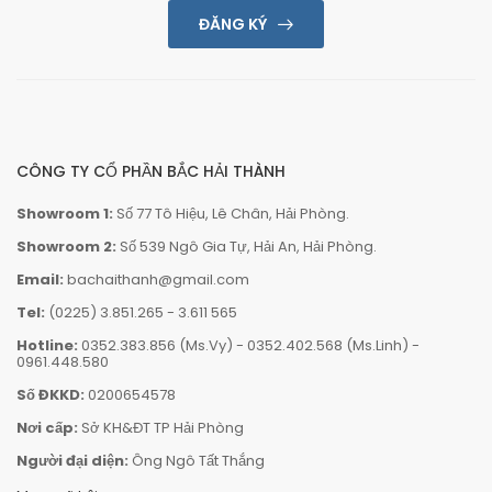
ĐĂNG KÝ
CÔNG TY CỔ PHẦN BẮC HẢI THÀNH
Showroom 1:
Số 77 Tô Hiệu, Lê Chân, Hải Phòng.
Showroom 2:
Số 539 Ngô Gia Tự, Hải An, Hải Phòng.
Email:
bachaithanh@gmail.com
Tel:
(0225) 3.851.265
-
3.611 565
Hotline:
0352.383.856 (Ms.Vy)
-
0352.402.568 (Ms.Linh)
-
0961.448.580
Số ĐKKD:
0200654578
Nơi cấp:
Sở KH&ĐT TP Hải Phòng
Người đại diện:
Ông Ngô Tất Thắng