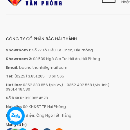
Nhận
CÔNG TY CỔ PHẦN BẮC HẢI THÀNH
Showroom 1:
Số 77 Tô Hiệu, Lê Chân, Hải Phòng.
Showroom 2:
Số 539 Ngô Gia Tự, Hải An, Hải Phòng.
Email:
bachaithanh@gmail.com
Tel:
(0225) 3.851.265
-
3.611 565
Hotline:
0352.383.856 (Ms.Vy)
-
0352.402.568 (Ms.Linh)
-
0961.448.580
Số ĐKKD:
0200654578
Nơi cấp:
Sở KH&ĐT TP Hải Phòng
Người đại diện:
Ông Ngô Tất Thắng
Mạng xã hội