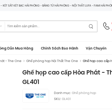
G - KÉT SẮT KÉT BẠC HẢI PHÒNG - BẢNG TỪ HẢI PHÒNG - NỘI THẤT LUFA - FAMI HẢI PH
ớng Dẫn Mua Hàng
Chính Sách Bảo Hành
Vận Chuyển
hát - The One
Ghế phòng họp Nội Thất The One
Ghế họp cao cấp 
Ghế họp cao cấp Hòa Phát - T
GL401
Danh mục:
Ghế phòng họp
SKU:
GL401