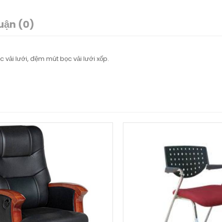
uận (0)
vải lưới, đệm mút bọc vải lưới xốp.