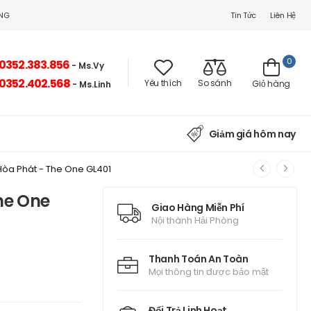
Tin Tức
Liên Hệ
ÒNG
0
0352.383.856
- Ms.Vy
0352.402.568
Yêu thích
So sánh
Giỏ hàng
- Ms.Linh
Giảm giá hôm nay
Hòa Phát - The One GL401
he One
Giao Hàng Miễn Phí
Nội thành Hải Phòng
Thanh Toán An Toàn
Mọi thông tin được bảo mật
Đổi Trả Linh Hoạt