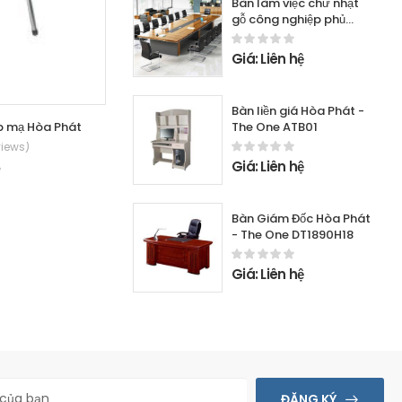
Bàn làm việc chữ nhật
gỗ công nghiệp phủ
melamine
Giá: Liên hệ
Bàn liền giá Hòa Phát -
The One ATB01
p mạ Hòa Phát
Ghế phòng họp chân quỳ Hòa Phát - The
views)
(0 Reviews)
Giá: Liên hệ
ệ
Giá: Liên hệ
Bàn Giám Đốc Hòa Phát
- The One DT1890H18
Giá: Liên hệ
ĐĂNG KÝ