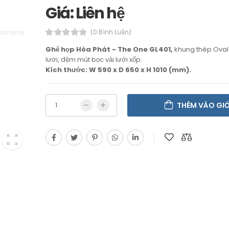
Giá: Liên hệ
(0 Bình Luận)
Ghế họp Hòa Phát - The One GL401,
khung thép Oval 
lưới, đệm mút bọc vải lưới xốp.
Kích thước: W 590 x D 650 x H 1010 (mm).
THÊM VÀO GI