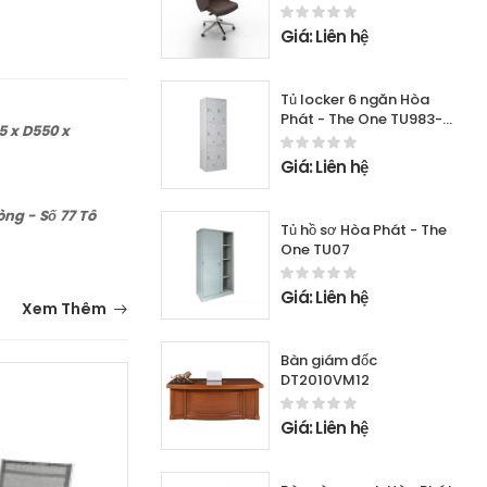
Giá: Liên hệ
Tủ locker 6 ngăn Hòa
Phát - The One TU983-
 x D550 x
2K
Giá: Liên hệ
òng - Số 77 Tô
Tủ hồ sơ Hòa Phát - The
One TU07
Giá: Liên hệ
Xem Thêm
Bàn giám đốc
DT2010VM12
Giá: Liên hệ