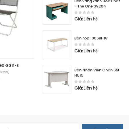
Bàn vàng xanh Hòa Phát
- The One SV204
Giá: Liên hệ
Bàn họp 1906BH18
Giá: Liên hệ
190 GG11-S
Ghế gấp Nội Thất 190 GG12-S
Bàn Nhân Viên Chân Sắt
views)
(0 Reviews)
HU15
ệ
Giá: Liên hệ
Giá: Liên hệ