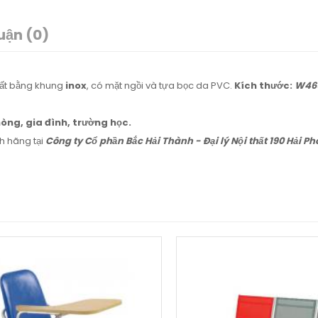
uận (0)
ất bằng khung
inox
, có mặt ngồi và tựa bọc da PVC.
Kích thước:
W465
òng, gia đình, trường học.
h hãng tại
Công ty Cổ phần Bắc Hải Thành - Đại lý Nội thất 190 Hải Ph