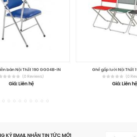
liền bàn Nội Thất 190 GG04B-IN
Ghế gấp lưới Nội Thất 
(0 Reviews)
(0 Re
Giá: Liên hệ
Giá: Liên h
G KÝ EMAIL NHẬN TIN TỨC MỚI