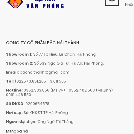
Nhận
CÔNG TY CỔ PHẦN BẮC HẢI THÀNH
Showroom 1:
Số 77 Tô Hiệu, Lê Chân, Hải Phòng.
Showroom 2:
Số 539 Ngô Gia Tự, Hải An, Hải Phòng.
Email:
bachaithanh@gmail.com
Tel:
(0225) 3.851.265
-
3.611 565
Hotline:
0352.383.856 (Ms.Vy)
-
0352.402.568 (Ms.Linh)
-
0961.448.580
Số ĐKKD:
0200654578
Nơi cấp:
Sở KH&ĐT TP Hải Phòng
Người đại diện:
Ông Ngô Tất Thắng
Mạng xã hội