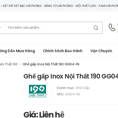
G - KÉT SẮT KÉT BẠC HẢI PHÒNG - BẢNG TỪ HẢI PHÒNG - NỘI THẤT LUFA - FAMI HẢI PH
ớng Dẫn Mua Hàng
Chính Sách Bảo Hành
Vận Chuyển
ội Thất 190
Ghế gấp Inox Nội Thất 190 GG04-IN
Ghế gấp Inox Nội Thất 190 GG0
Danh mục:
Ghế Gấp
SKU:
GG04-IN
Giá: Liên hệ