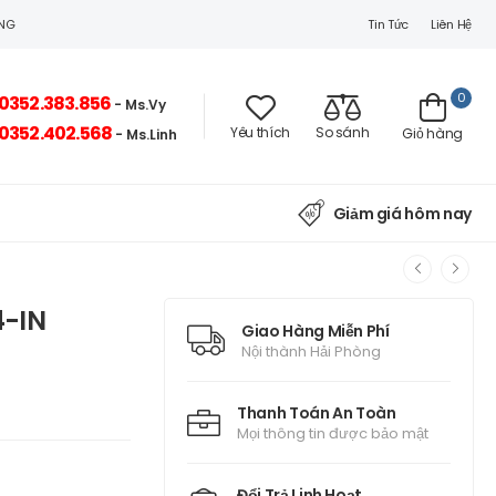
Tin Tức
Liên Hệ
ÒNG
0
0352.383.856
- Ms.Vy
0352.402.568
Yêu thích
So sánh
Giỏ hàng
- Ms.Linh
Giảm giá hôm nay
4-IN
Giao Hàng Miễn Phí
Nội thành Hải Phòng
Thanh Toán An Toàn
Mọi thông tin được bảo mật
Đổi Trả Linh Hoạt