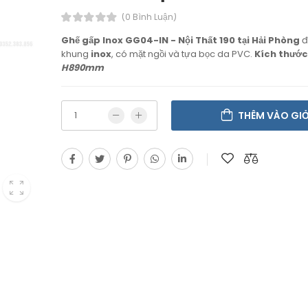
(0 Bình Luận)
Ghế gấp Inox GG04-IN - Nội Thất 190 tại Hải Phòng
đ
khung
inox
, có mặt ngồi và tựa bọc da PVC.
Kích thước
H890mm
THÊM VÀO GI