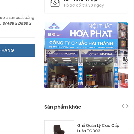
Hỗ trợ đổi trả 30 ngày
ược sản xuất bằng
:
W465 x D550 x
Ỏ HÀNG
Sản phẩm khác
Ghế Quản Lý Cao Cấp
Lufa TGD03