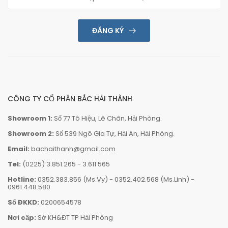
ĐĂNG KÝ
CÔNG TY CỔ PHẦN BẮC HẢI THÀNH
Showroom 1:
Số 77 Tô Hiệu, Lê Chân, Hải Phòng.
Showroom 2:
Số 539 Ngô Gia Tự, Hải An, Hải Phòng.
Email:
bachaithanh@gmail.com
Tel:
(0225) 3.851.265
-
3.611 565
Hotline:
0352.383.856 (Ms.Vy)
-
0352.402.568 (Ms.Linh)
-
0961.448.580
Số ĐKKD:
0200654578
Nơi cấp:
Sở KH&ĐT TP Hải Phòng