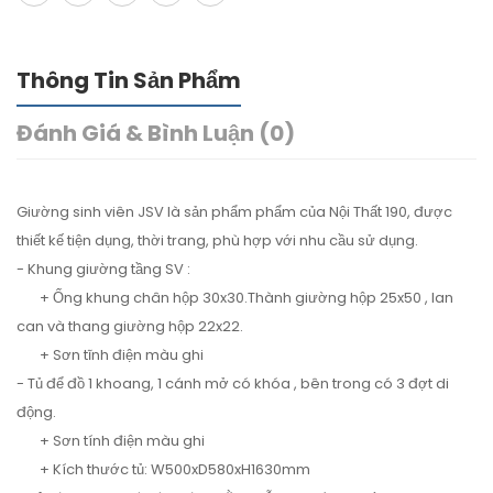
Thông Tin Sản Phẩm
Đánh Giá & Bình Luận (0)
Giường sinh viên JSV là sản phẩm phẩm của Nội Thất 190, được
thiết kế tiện dụng, thời trang, phù hợp với nhu cầu sử dụng.
- Khung giường tầng SV :
+ Ống khung chân hộp 30x30.Thành giường hộp 25x50 , lan
can và thang giường hộp 22x22.
+ Sơn tĩnh điện màu ghi
- Tủ để đồ 1 khoang, 1 cánh mở có khóa , bên trong có 3 đợt di
động.
+ Sơn tính điện màu ghi
+ Kích thước tủ: W500xD580xH1630mm