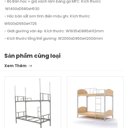
- Bộ Bàn học + giá sách làm bằng gỗ MFC. Kích thước
:W1400xD580xH530
- Hộc bàn sắt sơn tính điện màu ghi. Kích thước:
W500xD550xH725
- Giát giường ván ép. Kích thước: W1935xD885xH12mm
- Kích thước tổng thể giường: W2000xD950xH2000mm
Sản phẩm cùng loại
Xem Thêm