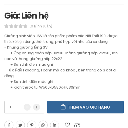
Giá: Liên hệ
(0 Bình Luận)
Giường sinh viên JSV là sản phẩm phẩm của Nội Thất 190, được
thiết kế tiện dụng, thời trang, phù hợp với nhu cầu sử dụng.
- Khung giường tầng SV :
+ Ống khung chân hộp 30x30.Thành giường hộp 25x50 , lan
can và thang giường hộp 22x22.
+ Sơn tĩnh điện màu ghi
- Tủ để đồ 1 khoang, 1 cánh mở có khóa , bên trong có 3 đợt di
động.
+ Sơn tính điện màu ghi
+ Kích thước tủ: W500xD580xH1630mm
THÊM VÀO GIỎ HÀNG