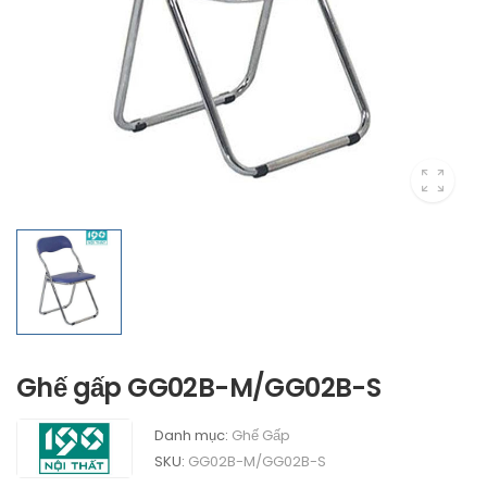
Ghế gấp GG02B-M/GG02B-S
Danh mục:
Ghế Gấp
SKU:
GG02B-M/GG02B-S