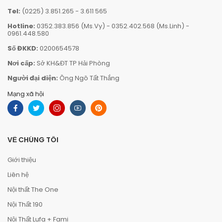
Tel:
(0225) 3.851.265
-
3.611 565
Hotline:
0352.383.856 (Ms.Vy)
-
0352.402.568 (Ms.Linh)
-
0961.448.580
Số ĐKKD:
0200654578
Nơi cấp:
Sở KH&ĐT TP Hải Phòng
Người đại diện:
Ông Ngô Tất Thắng
Mạng xã hội
VỀ CHÚNG TÔI
Giới thiệu
Liên hệ
Nội thất The One
Nội Thất 190
Nội Thất Lufa + Fami