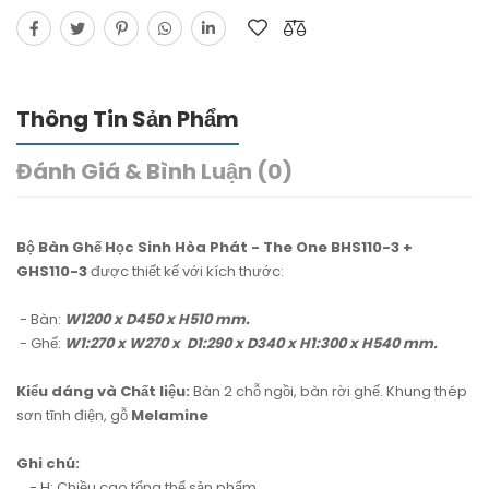
Thông Tin Sản Phẩm
Đánh Giá & Bình Luận (0)
Bộ Bàn Ghế Học Sinh Hòa Phát - The One BHS110-3 +
GHS110-3
được thiết kế với kích thước:
- Bàn:
W1200 x D450 x H510 mm.
- Ghế:
W1:270 x W270 x D1:290 x D340 x H1:300 x H540 mm.
Kiểu dáng và Chất liệu:
Bàn 2 chỗ ngồi, bàn rời ghế. Khung thép
sơn tĩnh điện, gỗ
Melamine
Ghi chú:
- H: Chiều cao tổng thể sản phẩm.