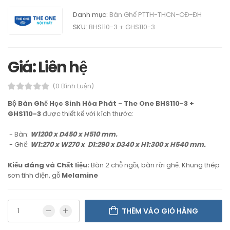
Danh mục:
Bàn Ghế PTTH-THCN-CĐ-ĐH
SKU:
BHS110-3 + GHS110-3
Giá: Liên hệ
(0 Bình Luận)
Bộ Bàn Ghế Học Sinh Hòa Phát - The One BHS110-3 +
GHS110-3
được thiết kế với kích thước:
- Bàn:
W1200 x D450 x H510 mm.
- Ghế:
W1:270 x W270 x D1:290 x D340 x H1:300 x H540 mm.
Kiểu dáng và Chất liệu:
Bàn 2 chỗ ngồi, bàn rời ghế. Khung thép
sơn tĩnh điện, gỗ
Melamine
THÊM VÀO GIỎ HÀNG