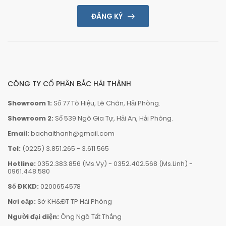
ĐĂNG KÝ
CÔNG TY CỔ PHẦN BẮC HẢI THÀNH
Showroom 1:
Số 77 Tô Hiệu, Lê Chân, Hải Phòng.
Showroom 2:
Số 539 Ngô Gia Tự, Hải An, Hải Phòng.
Email:
bachaithanh@gmail.com
Tel:
(0225) 3.851.265
-
3.611 565
Hotline:
0352.383.856 (Ms.Vy)
-
0352.402.568 (Ms.Linh)
-
0961.448.580
Số ĐKKD:
0200654578
Nơi cấp:
Sở KH&ĐT TP Hải Phòng
Người đại diện:
Ông Ngô Tất Thắng