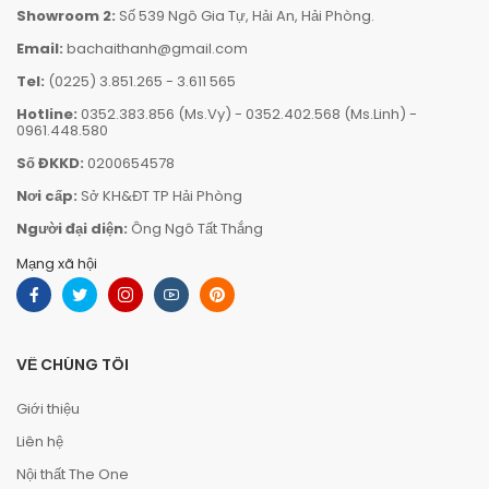
Showroom 2:
Số 539 Ngô Gia Tự, Hải An, Hải Phòng.
Email:
bachaithanh@gmail.com
Tel:
(0225) 3.851.265
-
3.611 565
Hotline:
0352.383.856 (Ms.Vy)
-
0352.402.568 (Ms.Linh)
-
0961.448.580
Số ĐKKD:
0200654578
Nơi cấp:
Sở KH&ĐT TP Hải Phòng
Người đại diện:
Ông Ngô Tất Thắng
Mạng xã hội
VỀ CHÚNG TÔI
Giới thiệu
Liên hệ
Nội thất The One