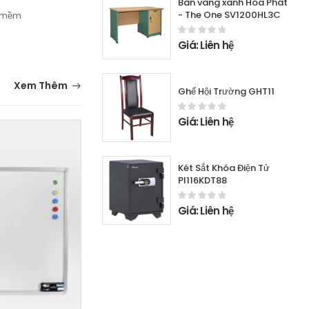
Bàn vàng xanh Hòa Phát
- The One SV1200HL3C
n mềm
Giá: Liên hệ
Xem Thêm
Ghế Hội Trường GHT11
Giá: Liên hệ
Két Sắt Khóa Điện Tử
PI116KDT88
Giá: Liên hệ