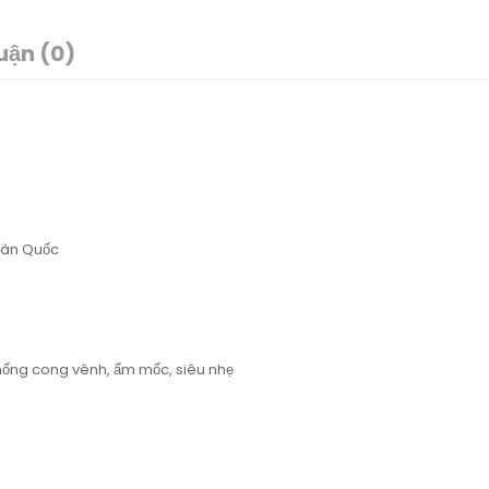
uận (0)
 Hàn Quốc
hống cong vênh, ẩm mốc, siêu nhẹ