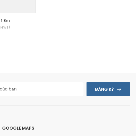
×1.8m
Bảng từ trắng 1.2×2.2m
views)
(0 Reviews)
ệ
Giá: Liên hệ
ĐĂNG KÝ
GOOGLE MAPS