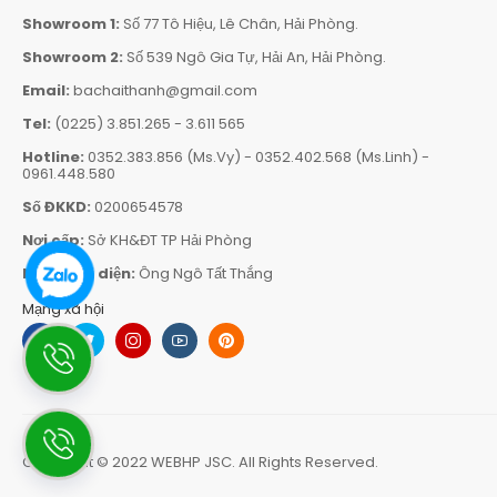
Showroom 1:
Số 77 Tô Hiệu, Lê Chân, Hải Phòng.
Showroom 2:
Số 539 Ngô Gia Tự, Hải An, Hải Phòng.
Email:
bachaithanh@gmail.com
Tel:
(0225) 3.851.265
-
3.611 565
Hotline:
0352.383.856 (Ms.Vy)
-
0352.402.568 (Ms.Linh)
-
0961.448.580
Số ĐKKD:
0200654578
Nơi cấp:
Sở KH&ĐT TP Hải Phòng
Người đại diện:
Ông Ngô Tất Thắng
Mạng xã hội
Copyright © 2022
WEBHP JSC
. All Rights Reserved.