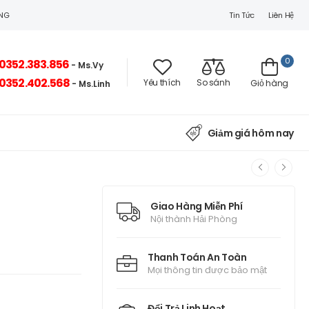
Tin Tức
Liên Hệ
ÒNG
0
0352.383.856
- Ms.Vy
0352.402.568
Yêu thích
So sánh
Giỏ hàng
- Ms.Linh
Giảm giá hôm nay
Giao Hàng Miễn Phí
Nội thành Hải Phòng
Thanh Toán An Toàn
Mọi thông tin được bảo mật
Đổi Trả Linh Hoạt