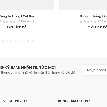
Bảng từ trắng 1.2×1.6m
Bảng từ trắng 1.2
(0 Reviews)
(0 Re
Giá: Liên hệ
Giá: Liên h
G KÝ EMAIL NHẬN TIN TỨC MỚI
 thông tin mới nhất về Sự kiện, Bán hàng và Ưu đãi.
VỀ CHÚNG TÔI
TRUNG TÂM HỖ TRỢ