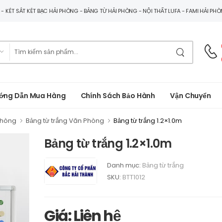
G - KÉT SẮT KÉT BẠC HẢI PHÒNG - BẢNG TỪ HẢI PHÒNG - NỘI THẤT LUFA - FAMI HẢI PH
ớng Dẫn Mua Hàng
Chính Sách Bảo Hành
Vận Chuyển
Phòng
Bảng từ trắng Văn Phòng
Bảng từ trắng 1.2×1.0m
Bảng từ trắng 1.2×1.0m
Danh mục:
Bảng từ trắng
SKU:
BTT1012
Giá: Liên hệ