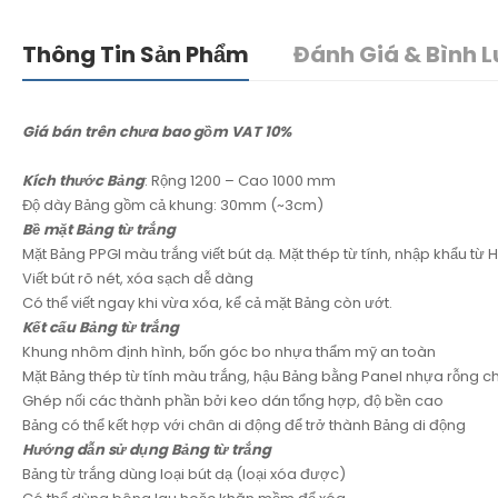
Thông Tin Sản Phẩm
Đánh Giá & Bình L
Giá bán trên chưa bao gồm VAT 10%
Kích thước Bảng
: Rộng 1200 – Cao 1000 mm
Độ dày Bảng gồm cả khung: 30mm (~3cm)
Bề mặt Bảng từ trắng
Mặt Bảng PPGI màu trắng viết bút dạ. Mặt thép từ tính, nhập khẩu từ
Viết bút rõ nét, xóa sạch dễ dàng
Có thể viết ngay khi vừa xóa, kể cả mặt Bảng còn ướt.
Kết cấu Bảng từ trắng
Khung nhôm định hình, bốn góc bo nhựa thẩm mỹ an toàn
Mặt Bảng thép từ tính màu trắng, hậu Bảng bằng Panel nhựa rỗng c
Ghép nối các thành phần bởi keo dán tổng hợp, độ bền cao
Bảng có thể kết hợp với chân di động để trở thành Bảng di động
Hướng dẫn sử dụng Bảng từ trắng
Bảng từ trắng dùng loại bút dạ (loại xóa được)