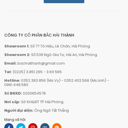
CÔNG TY CỔ PHẦN BẮC HẢI THÀNH
Showroom 1:
Số 77 Tô Hiệu, Lê Chân, Hải Phòng.
Showroom 2:
Số 539 Ngô Gia Tự, Hải An, Hải Phòng.
Email:
bachaithanh@gmail.com
Tel:
(0225) 3.851.265
-
3.611 565
Hotline:
0352.383.856 (Ms.Vy)
-
0352.402.568 (Ms.Linh)
-
0961.448.580
Số ĐKKD:
0200654578
Nơi cấp:
Sở KH&ĐT TP Hải Phòng
Người đại diện:
Ông Ngô Tất Thắng
Mạng xã hội