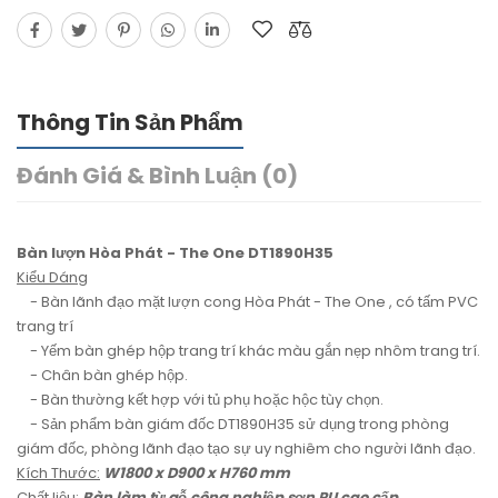
Thông Tin Sản Phẩm
Đánh Giá & Bình Luận (0)
Bàn lượn Hòa Phát - The One DT1890H35
Kiểu Dáng
- Bàn lãnh đạo mặt lượn cong Hòa Phát - The One , có tấm PVC
trang trí
- Yếm bàn ghép hộp trang trí khác màu gắn nẹp nhôm trang trí.
- Chân bàn ghép hộp.
- Bàn thường kết hợp với tủ phụ hoặc hộc tùy chọn.
- Sản phẩm bàn giám đốc DT1890H35 sử dụng trong phòng
giám đốc, phòng lãnh đạo tạo sự uy nghiêm cho người lãnh đạo.
Kích Thước:
W1800 x D900 x H760 mm
Chất liệu:
Bàn làm từ gỗ công nghiệp sơn PU cao cấp.