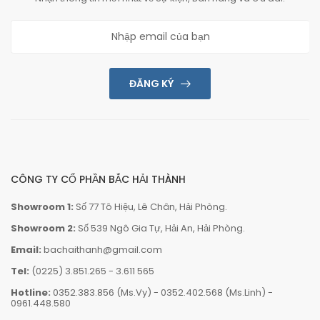
ĐĂNG KÝ
CÔNG TY CỔ PHẦN BẮC HẢI THÀNH
Showroom 1:
Số 77 Tô Hiệu, Lê Chân, Hải Phòng.
Showroom 2:
Số 539 Ngô Gia Tự, Hải An, Hải Phòng.
Email:
bachaithanh@gmail.com
Tel:
(0225) 3.851.265
-
3.611 565
Hotline:
0352.383.856 (Ms.Vy)
-
0352.402.568 (Ms.Linh)
-
0961.448.580