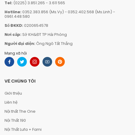
Tel:
(0225) 3.851.265
-
3.611 565
Hotline:
0352.383.856 (Ms.Vy)
-
0352.402.568 (Ms.Linh)
-
0961.448.580
Số ĐKKD:
0200654578
Nơi cấp:
Sở KH&ĐT TP Hải Phòng
Người đại diện:
Ông Ngô Tất Thắng
Mạng xã hội
VỀ CHÚNG TÔI
Giới thiệu
Liên hệ
Nội thất The One
Nội Thất 190
Nội Thất Lufa + Fami