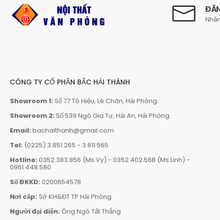
ĐĂN
Nhận
CÔNG TY CỔ PHẦN BẮC HẢI THÀNH
Showroom 1:
Số 77 Tô Hiệu, Lê Chân, Hải Phòng.
Showroom 2:
Số 539 Ngô Gia Tự, Hải An, Hải Phòng.
Email:
bachaithanh@gmail.com
Tel:
(0225) 3.851.265
-
3.611 565
Hotline:
0352.383.856 (Ms.Vy)
-
0352.402.568 (Ms.Linh)
-
0961.448.580
Số ĐKKD:
0200654578
Nơi cấp:
Sở KH&ĐT TP Hải Phòng
Người đại diện:
Ông Ngô Tất Thắng