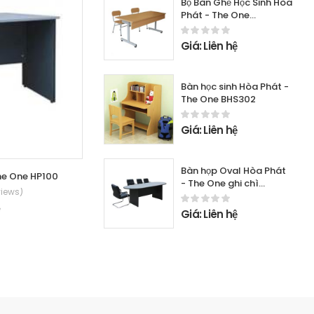
Bộ Bàn Ghế Học Sinh Hòa
Phát - The One
BHS108HP7 +
GHS108HP7
Giá: Liên hệ
Bàn học sinh Hòa Phát -
The One BHS302
Giá: Liên hệ
Bàn họp Oval Hòa Phát
The One HP100
Bàn nhân viên Hòa Phát - The One HP150
- The One ghi chì
views)
(0 Reviews)
HPH3012OV
ệ
Giá: Liên hệ
Giá: Liên hệ