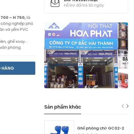
Hỗ trợ đổi trả 30 ngày
 700 – H 750,
là
ỗ công nghiệp phủ
bàn và yếm PVC
viên, ghế xoay…
 văn phòng.
Ỏ HÀNG
Sản phẩm khác
Ghế phòng chờ GC02-2