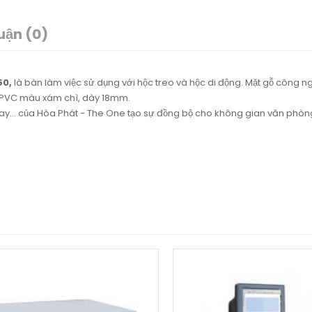
uận (0)
50,
là bàn làm việc sử dụng với hộc treo và hộc di động. Mặt gỗ công n
 PVC màu xám chì, dày 18mm.
xoay… của Hòa Phát - The One tạo sự đồng bộ cho không gian văn phòn