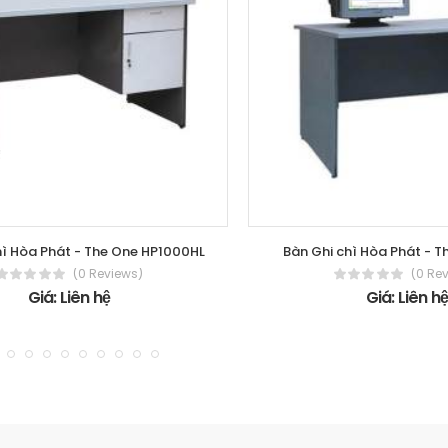
hì Hòa Phát - The One HP1000HL
Bàn Ghi chì Hòa Phát - 
(0 Reviews)
(0 Re
Giá: Liên hệ
Giá: Liên h