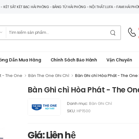
G - KÉT SẮT KÉT BẠC HẢI PHÒNG - BẢNG TỪ HẢI PHÒNG - NỘI THẤT LUFA - FAMI HẢI PH
ớng Dẫn Mua Hàng
Chính Sách Bảo Hành
Vận Chuyển
t - The One
Bàn The One Ghi Chì
Bàn Ghi chì Hòa Phát - The One
Bàn Ghi chì Hòa Phát - The On
Danh mục:
Bàn Ghi Chì
SKU:
HP1500
Giá: Liên hệ