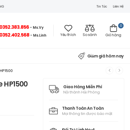
Tin Tức
Liên Hệ
ÒNG
0
0352.383.856
- Ms.Vy
0352.402.568
Yêu thích
So sánh
Giỏ hàng
- Ms.Linh
Giảm giá hôm nay
 HP1500
e HP1500
Giao Hàng Miễn Phí
Nội thành Hải Phòng
Thanh Toán An Toàn
Mọi thông tin được bảo mật
Đổi Trả Linh Hoạt