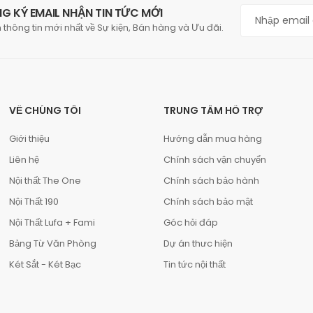
G KÝ EMAIL NHẬN TIN TỨC MỚI
 thông tin mới nhất về Sự kiện, Bán hàng và Ưu đãi.
VỀ CHÚNG TÔI
TRUNG TÂM HỖ TRỢ
Giới thiệu
Hướng dẫn mua hàng
Liên hệ
Chính sách vận chuyển
Nội thất The One
Chính sách bảo hành
Nội Thất 190
Chính sách bảo mật
Nội Thất Lufa + Fami
Góc hỏi đáp
Bảng Từ Văn Phòng
Dự án thưc hiện
Két Sắt - Két Bạc
Tin tức nội thất