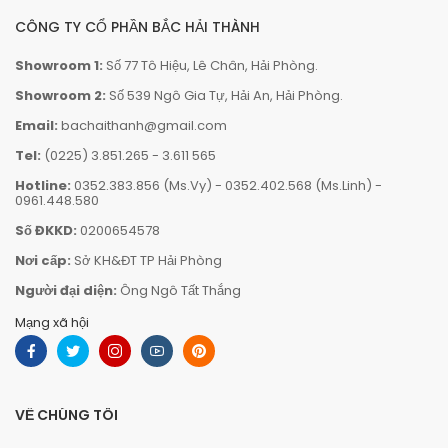
CÔNG TY CỔ PHẦN BẮC HẢI THÀNH
Showroom 1:
Số 77 Tô Hiệu, Lê Chân, Hải Phòng.
Showroom 2:
Số 539 Ngô Gia Tự, Hải An, Hải Phòng.
Email:
bachaithanh@gmail.com
Tel:
(0225) 3.851.265
-
3.611 565
Hotline:
0352.383.856 (Ms.Vy)
-
0352.402.568 (Ms.Linh)
-
0961.448.580
Số ĐKKD:
0200654578
Nơi cấp:
Sở KH&ĐT TP Hải Phòng
Người đại diện:
Ông Ngô Tất Thắng
Mạng xã hội
VỀ CHÚNG TÔI