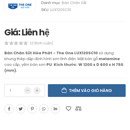
Danh mục:
Bàn Chân Sắt
SKU:
LUX120SC10
Giá: Liên hệ
(0 Bình Luận)
Bàn Chân Sắt Hòa Phát - The One LUX120SC10
sử dụng
khung thép dập định hình sơn tĩnh điện. Mặt bàn gỗ
melamine
cao cấp, yếm bàn sơn
PU
.
Kích thước: W
1200 x D 600 x H 750
(mm).
THÊM VÀO GIỎ HÀNG