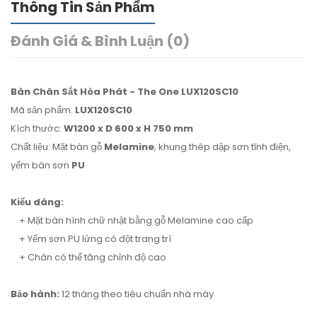
Thông Tin Sản Phẩm
Đánh Giá & Bình Luận (0)
Bàn Chân Sắt Hòa Phát - The One LUX120SC10
Mã sản phẩm:
LUX120SC10
Kích thước:
W
1200 x D 600 x H 750 mm
Chất liệu: Mặt bàn gỗ
Melamine
, khung thép dập sơn tĩnh điện,
yếm bàn sơn
PU
Kiểu dáng:
+ Mặt bàn hình chữ nhật bằng gỗ Melamine cao cấp
+ Yếm sơn PU lửng có đột trang trí
+ Chân có thể tăng chỉnh độ cao
Bảo hành:
12 tháng theo tiêu chuẩn nhà máy