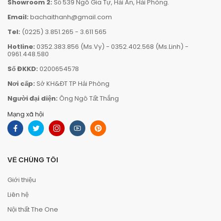
Showroom 2:
Số 539 Ngô Gia Tự, Hải An, Hải Phòng.
Email:
bachaithanh@gmail.com
Tel:
(0225) 3.851.265
-
3.611 565
Hotline:
0352.383.856 (Ms.Vy)
-
0352.402.568 (Ms.Linh)
-
0961.448.580
Số ĐKKD:
0200654578
Nơi cấp:
Sở KH&ĐT TP Hải Phòng
Người đại diện:
Ông Ngô Tất Thắng
Mạng xã hội
VỀ CHÚNG TÔI
Giới thiệu
Liên hệ
Nội thất The One